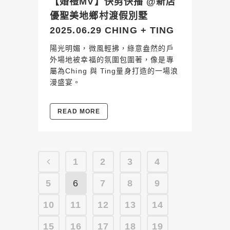
【婚禮MV】快剪快播 @新店
優聖美地鄉村渡假別墅
2025.06.29 CHING + TING
陽光明媚，微風輕拂，綠意盎然的戶
外場地被幸福的氛圍包圍著，像是專
屬為Ching 與 Ting量身打造的一場浪
漫盛宴。
READ MORE
1
2
3
4
5
6
7
8
9
10
11
12
13
14
15
16
17
18
19