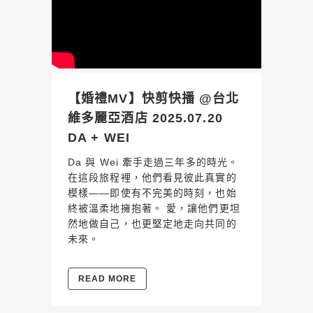
【婚禮MV】快剪快播 @台北
維多麗亞酒店 2025.07.20
DA + WEI
Da 與 Wei 牽手走過三年多的時光。
在這段旅程裡，他們看見彼此真實的
模樣——即使有不完美的時刻，也始
終被溫柔地擁抱著。 愛，讓他們更坦
然地做自己，也更堅定地走向共同的
未來。
READ MORE