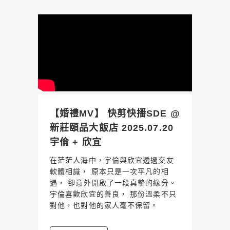
【婚禮MV】 快剪快播SDE @
新莊頤品大飯店 2025.07.20
宇倫 + 欣宜
在茫茫人海中，宇倫與欣宜透過交友
軟體相識， 原本只是一次平凡的相
遇， 卻意外開啟了一段真摯的緣分。
宇倫喜歡欣宜的善良， 那份溫柔不只
對他，也對他的家人毫不保留。