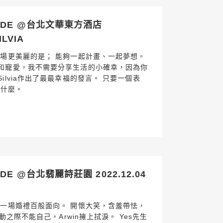
SDE @台北文華東方酒店
ILVIA
排場更美麗的是； 能夠一起計畫、一起夢想。
和寵愛，我不需要分享生活的小確幸，因為你
ilvia作出了最最幸福的發言。 只要一個表
要什麼。
E @台北翡麗詩莊園 2022.12.04
 一場婚禮百般面向。 開懷大笑，含羞帶怯，
動之際不能自己，Arwin擁上拭淚。 Yes先生