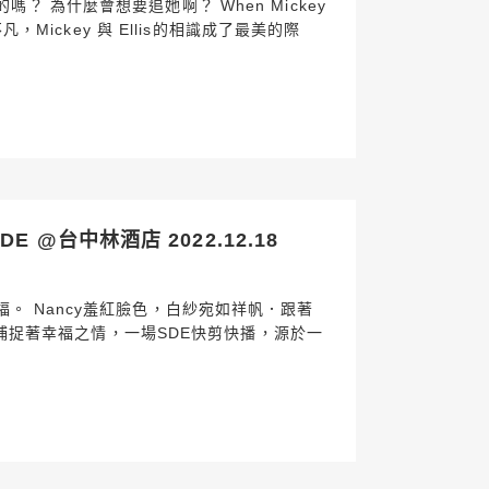
？ 為什麼會想要追她啊？ When Mickey
不凡，Mickey 與 Ellis的相識成了最美的際
 @台中林酒店 2022.12.18
。 Nancy羞紅臉色，白紗宛如祥帆．跟著
s先生捕捉著幸福之情，一場SDE快剪快播，源於一