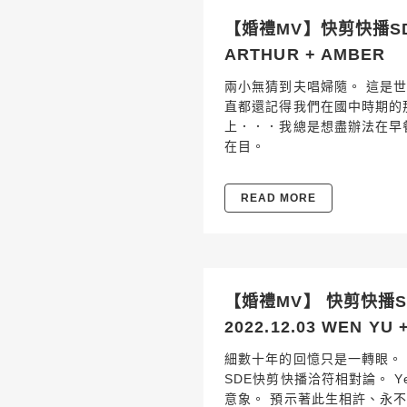
【婚禮MV】快剪快播SDE
ARTHUR + AMBER
兩小無猜到夫唱婦隨。 這是
直都還記得我們在國中時期的
上．．．我總是想盡辦法在早餐
在目。
READ MORE
【婚禮MV】 快剪快播
2022.12.03 WEN YU 
細數十年的回憶只是一轉眼。
SDE快剪快播洽符相對論。 Yes
意象。 預示著此生相許、永