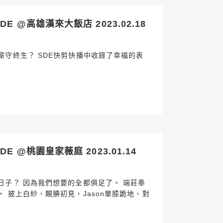
E @高雄漢來大飯店 2023.02.18
廝守終生？ SDE快剪快播中收錄了幸福的表
E @桃園皇家薇庭 2023.01.14
日子？ 因為我們想要的全都俱足了。 端莊奉
 披上白紗、靦腆初見，Jason單膝跪地、對