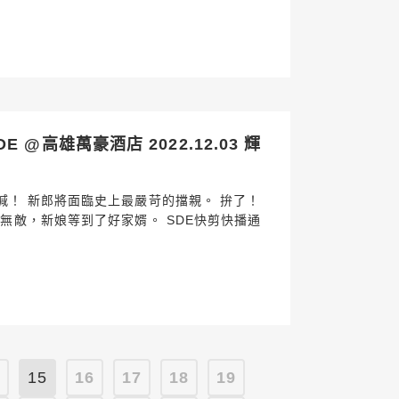
 @高雄萬豪酒店 2022.12.03 輝
喊！ 新郎將面臨史上最嚴苛的擋親。 拚了！
無敵，新娘等到了好家婿。 SDE快剪快播通
4
15
16
17
18
19