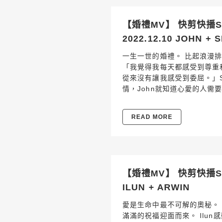
【婚禮MV】 快剪快播
2022.12.10 JOHN + S
一生一世的婚禮。 比起浪漫
「我覺得我每天都感受到尊重
從來沒有讓我感受到委屈。」S
情，John就知道心愛的人需
READ MORE
【婚禮MV】 快剪快播SD
ILUN + ARWIN
愛是生命中最不可解的奧秘。
滿滿的祝福迎面而來。 Ilun感