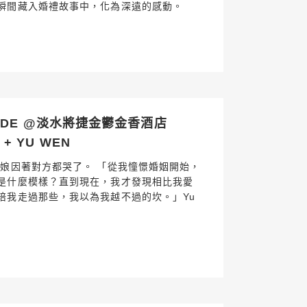
瞬間藏入婚禮故事中，化為深遠的感動。
SDE @淡水將捷金鬱金香酒店
G + YU WEN
新娘因著對方都哭了。 「從我憧憬婚姻開始，
是什麼模樣？直到現在，我才發現相比我愛
陪我走過那些，我以為我越不過的坎。」Yu