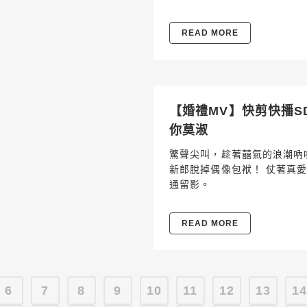
READ MORE
【婚禮MV】快剪快播SDE
你莫淑
驚聲尖叫，趁著囍氣的浪潮吶
新郎脫掉偶像包袱！ 仗著真愛
通留影。
READ MORE
6
7
8
9
10
11
12
13
1