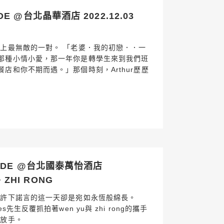
 @台北晶華酒店 2022.12.03
世上最無敵的一對。 「老婆．我的初戀．．一
那種小情小愛，那一年你是轉學生來到我們班
店和你不期而遇。」那個時刻，Arthur歷歷
SDE @台北國泰萬怡酒店
+ ZHI RONG
 許下諾言的這一天卻是宛如永恆般綿長。
先生反覆抓拍著wen yu與 zhi rong的攜手
不放手。