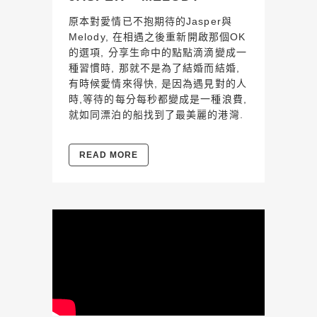
原本對愛情已不抱期待的Jasper與
Melody, 在相遇之後重新開啟那個OK
的選項, 分享生命中的點點滴滴變成一
種習慣時, 那就不是為了結婚而結婚,
有時候愛情來得快, 是因為遇見對的人
時,等待的每分每秒都變成是一種浪費,
就如同漂泊的船找到了最美麗的港灣.
READ MORE