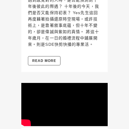
遇到感覺對的人時，是否能預測到十
年後彼此的際遇？ 十年後的今天，我
們是否又能保持初衷？ Yes先生這回
再度藉著拍攝還原時空現場，或許技
術上，是靠著敘事底蘊，但十年不變
的，卻是偉誠與紫如的真情。 將這十
年歲月，在一日的婚禮流程中鋪展開
來。則是SDE快剪快播的專業活。
READ MORE