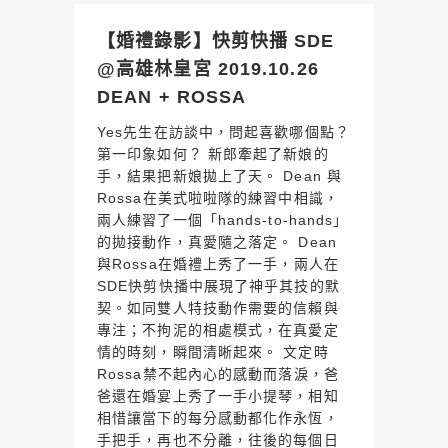
【婚禮錄影】快剪快播 SDE
@高雄林皇宮 2019.10.26
DEAN + ROSSA
Yes先生在訪談中，問起喜歡哪個點？
第一印象如何？ 新郎牽起了新娘的
手，結果把新娘拋上了天。 Dean 與
Rossa在美式啦啦隊的練習中相識，
兩人練習了一個「hands-to-hands」
的拋接動作，真愛隨之落定。 Dean
與Rossa在婚禮上秀了一手，兩人在
SDE快剪快播中展現了神乎其技的默
契。如同雙人特技動作需要的信賴與
專注；不拘泥的相處模式，在真愛定
情的時刻，瞬間清晰起來。 文定時
Rossa禁不起內心的感動而落淚，爸
爸還在婚宴上秀了一手小提琴，相知
相惜讓當下的每分感動都化作永恆，
手把手，再也不分離，往後的每個日