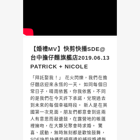
【婚禮MV】快剪快播SDE@
台中擔仔麵旗艦店2019.06.13
PATRICK + NICOLE
「拜託娶我！」 花火閃爍，我們在擔
仔麵店迎來永恆的一天。 如同每個日
常日子，晴雨依舊，你我依舊，不同
的是我們在今天許下承諾，兌現過去
到未來的每個幸福時段。 新人是在英
國第一次見面，朋友們都意會到這兩
人有意思而敲邊鼓，在露營地的帳篷
裡擁吻，在大夥兒聚會時求婚。 驚
喜、感動，無時無刻都是歡愉鼓舞，
SDE快剪快播鉅細靡遺的捕捉婚禮每