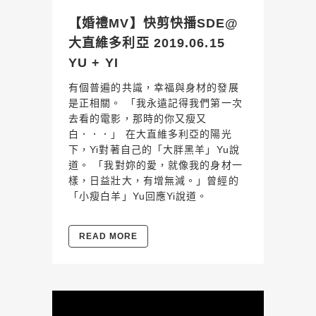
【婚禮MV】快剪快播SDE@
大直維多利亞 2019.06.15
YU + YI
有個普遍的共識，幸福與身材的發展
是正相關。 「我永遠記得我們第一次
去看的電影，那時的你又瘦又
白．．．」 在大直維多利亞的陽光
下，Yi對著自己的「大胖黑羊」Yu說
道。 「我對妳的愛，就像我的身材一
樣，日益壯大，有增無減。」曾經的
「小瘦白羊」Yu回應Yi說道。
READ MORE