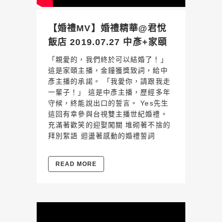
【婚禮MV】婚禮精華@君悅
飯店 2019.07.27 中彥+家頤
「親愛的，我們終於可以結婚了！」
這是家頤主播，金鐘獲獎致詞，給中
彥主播的承諾。 「我愛你，請跟我走
一輩子！」 這是中彥主播，歷經多年
守候，終能說出口的誓言。 Yes先生
這回有幸參與台視雙主播世紀婚禮。
充滿著歡笑的迎娶闖關 堆砌著不捨的
拜別絮語 迴盪著感動的婚禮誓詞
READ MORE