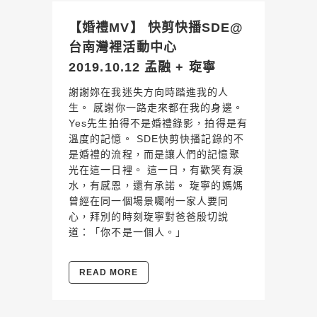
【婚禮MV】 快剪快播SDE@
台南灣裡活動中心
2019.10.12 孟融 + 琁寧
謝謝妳在我迷失方向時踏進我的人
生。 感謝你一路走來都在我的身邊。
Yes先生拍得不是婚禮錄影，拍得是有
溫度的記憶。 SDE快剪快播記錄的不
是婚禮的流程，而是讓人們的記憶聚
光在這一日裡。 這一日，有歡笑有淚
水，有感恩，還有承諾。 琁寧的媽媽
曾經在同一個場景囑咐一家人要同
心，拜別的時刻琁寧對爸爸殷切說
道：「你不是一個人。」
READ MORE