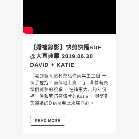
【婚禮錄影】快剪快播SDE
@大直典華 2019.06.30
DAVID + KATIE
「喝到新人這杯茶給你兩年生三個 一
個手裡抱、兩個地上爬….」 滿載著長
輩們誠摯的祝福， 在諸事大吉的年份
裡，映和著巧笑倩兮的Katie， 與娶到
美嬌娘的David至此永結同心。
READ MORE