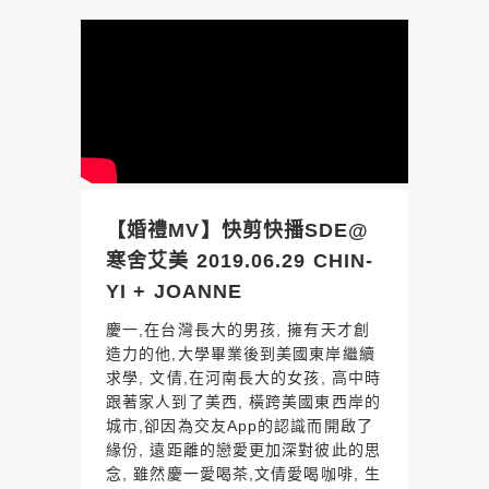
【婚禮MV】快剪快播SDE@
寒舍艾美 2019.06.29 CHIN-
YI + JOANNE
慶一,在台灣長大的男孩, 擁有天才創
造力的他,大學畢業後到美國東岸繼續
求學, 文倩,在河南長大的女孩, 高中時
跟著家人到了美西, 橫跨美國東西岸的
城市,卻因為交友App的認識而開啟了
緣份, 遠距離的戀愛更加深對彼此的思
念, 雖然慶一愛喝茶,文倩愛喝咖啡, 生