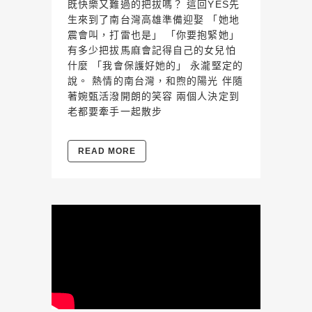
既快樂又難過的把拔嗎？ 這回YES先
生來到了南台灣高雄準備迎娶 「她地
震會叫，打雷也是」 「你要抱緊她」
有多少把拔馬麻會記得自己的女兒怕
什麼 「我會保護好她的」 永瀧堅定的
說。 熱情的南台灣，和煦的陽光 伴隨
著婉甄活潑開朗的笑容 兩個人決定到
老都要牽手一起散步
READ MORE