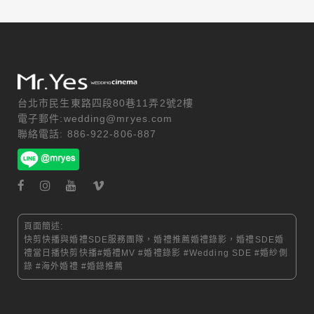
台北市民生東路四段80巷11弄2號2樓
電子郵件:wedding@mryes.com
聯絡電話: 886-922-806-887
頁面簡述:
快剪快播與婚禮SDE服務團隊，婚禮推薦婚禮錄影，婚禮SDE婚
禮當日播快剪快播#婚禮MV #婚禮錄影 #Wedding SDE #婚紗側
錄 #海外婚禮 #婚錄推薦