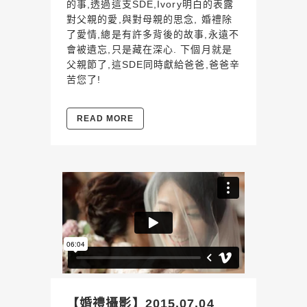
的事,透過這支SDE,Ivory明白的表露
對父親的愛,與對母親的思念, 婚禮除
了愛情,總是有許多背後的故事,永遠不
會被遺忘,只是藏在深心. 下個月就是
父親節了,這SDE同時獻給爸爸,爸爸辛
苦您了!
READ MORE
【婚禮攝影】2015.07.04