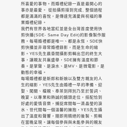
所喜愛的事物。而婚禮紀錄一直是最開心的
事亦是最愛。 從拍攝剪接到完成, 整個過程
都是滿滿的喜悅，是傳達充滿愛與祝福的專
業婚禮紀錄。
我們有世界各地當紅並是全台灣首度使用快
剪快播(SDE- Same Day Edit)的影像製作服
務。每場婚禮都是唯一、都是永恆，SDE快
剪快播並非尋常婚禮錄影，而是生命的縮
影。YES先生晨昏間攝影剪輯出您的終生大
事，讓親友共襄盛舉，SDE擁有溫度和節
奏。是掌聲、是淚水、是MV、是微電影，是
動態的幸福。
每場婚禮都是新郎和新娘以及雙方親友的人
生的縮影，YES先生由婚禮一早的準備、迎
娶、闖關、檔親、奉茶到拜別乃至於誓詞、
晚宴。以專業和熱誠的鏡頭走位，搭配恰到
好處的愛情音樂，捕捉席間每一滴晶瑩的淚
水、世代間每一個溫馨的擁抱，YES先生攝
出了溫度和聲響，隨即用精絕的後製、剪輯
在當晚呈現。讓每個參與與未能參與的親友