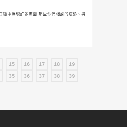
在腦中浮現許多畫面 那些你們相處的痕跡、與
4
15
16
17
18
19
4
35
36
37
38
39