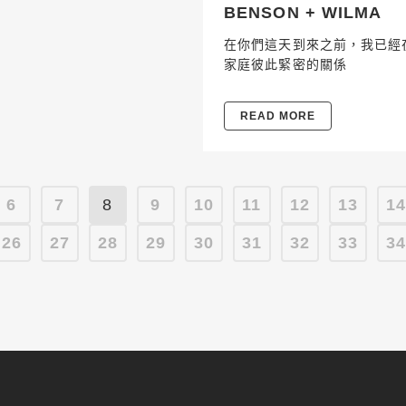
BENSON + WILMA
在你們這天到來之前，我已經
家庭彼此緊密的關係
READ MORE
6
7
8
9
10
11
12
13
1
26
27
28
29
30
31
32
33
3