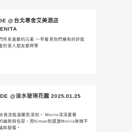
DE @台北寒舍艾美酒店
RENITA
們所有喜歡的元素 一早看見你們擁有的好氣
愛的家人朋友都齊聚
E @淡水玻琍花園 2025.01.25
細水長流般溫暖而深刻。 Morris深深愛著
幽默與包容，而Kiman則感激Morris無微不
福與甜蜜。