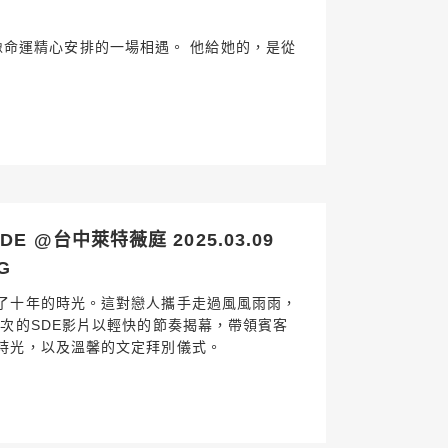
事，就像命運精心安排的一場相遇。 他給她的，是從
E @台中萊特薇庭 2025.03.09
G
了十年的時光。這對戀人攜手走過風風雨雨，
這次的SDE影片以輕快的節奏揭幕，帶領賓客
時光，以及溫馨的文定拜別儀式。