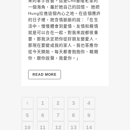
來的拿手技藝。這是Cho基隆老家的
一個海角，屬於她自己的回憶。 她把
Hung拉進這個內心之地。在這個應許
的日子裡，她含情脈脈的說：「在生
活中，慢慢體會到愛情、友情和親情
就是可以合在一起。對我來說都很重
要，那我決定把你從好朋友變愛人，
那現在要變成我的家人，我也答應你
從今天開始，每天都會抱抱你、親親
你，跟你說聲，我愛你。」
READ MORE
1
2
3
4
5
6
7
8
9
10
11
12
13
14