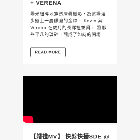
+ VERENA
陽光細碎地穿透層疊樹影，為這場漫
步鍍上一層朦朧的金輝。 Kevin 與
Verena 在歲月的長廊裡並肩， 將那
些平凡的瑣碎，釀成了如詩的開場。
READ MORE
【婚禮MV】 快剪快播SDE @