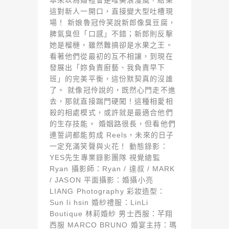
本來以為婚禮會是唯美浪漫風，結果
這對新人一開口，直接變大型吐槽現
場！ 新娘魯冠伶笑說新郎像臭豆腐，
脾氣臭但「口感」不錯；新郎則反擊
她是榴槤，雖然難搞卻是水果之王。
看著他們從最初的互不相讓，到現在
發展出「妳負責廚藝、我負責早下
班」的完美平衡，這份默契真的沒誰
了。 就像冠伶說的，既然心門走不進
去，那就直接踹門硬闖！這種相愛相
殺的相處模式，或許就是最適合他們
的生存技能。 婚姻路很長，但看他們
連誓詞都能剪成 Reels，未來的日子
一定充滿笑聲與火花！ 動態錄影：
YES先生專業錄影團隊 視覺總監
Ryan 攝影師：Ryan / 達叔 / MARK
/ JASON 平面攝影：婚攝小亮
LIANG Photography 彩妝造型：
Sun li hsin 婚紗禮服：LinLi
Boutique 林莉婚紗 男士西服：芊翔
西服 MARCO BRUNO 婚宴主持：瑪