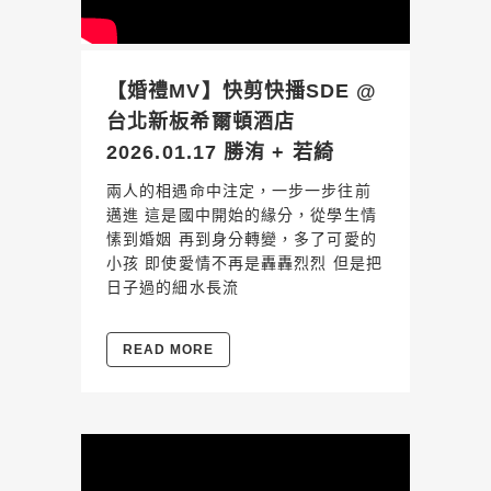
【婚禮MV】快剪快播SDE @
台北新板希爾頓酒店
2026.01.17 勝洧 + 若綺
兩人的相遇命中注定，一步一步往前
邁進 這是國中開始的緣分，從學生情
愫到婚姻 再到身分轉變，多了可愛的
小孩 即使愛情不再是轟轟烈烈 但是把
日子過的細水長流
READ MORE