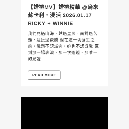
【婚禮MV】婚禮精華 @烏來
蘇卡利・漫活 2026.01.17
RICKY + WINNIE
我們見過山海，越過星辰，面對過苦
難，迎接過歡騰 但在這一切發生之
前，我還不認識妳，妳也不認識我 直
到那一場表演、那一次邂逅、那唯一
的見證
READ MORE