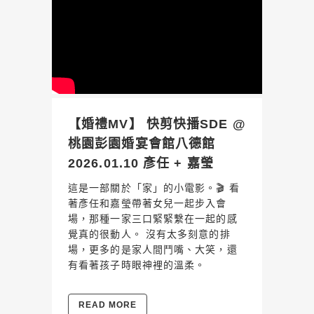
【婚禮MV】 快剪快播SDE @
桃園彭園婚宴會館八德館
2026.01.10 彥任 + 嘉瑩
這是一部關於「家」的小電影。🎬 看
著彥任和嘉瑩帶著女兒一起步入會
場，那種一家三口緊緊繫在一起的感
覺真的很動人。 沒有太多刻意的排
場，更多的是家人間鬥嘴、大笑，還
有看著孩子時眼神裡的溫柔。
READ MORE