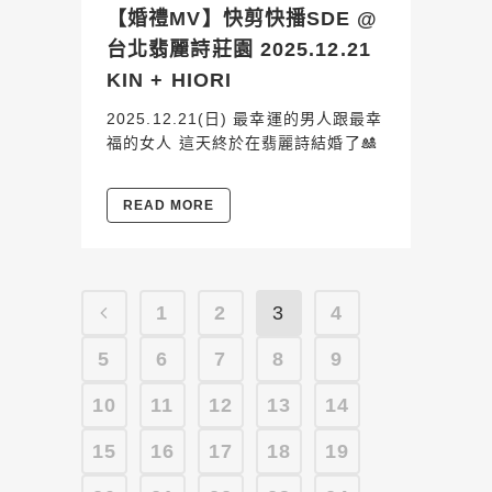
【婚禮MV】快剪快播SDE @
台北翡麗詩莊園 2025.12.21
KIN + HIORI
2025.12.21(日) 最幸運的男人跟最幸
福的女人 這天終於在翡麗詩結婚了🎎
READ MORE
1
2
3
4
5
6
7
8
9
10
11
12
13
14
15
16
17
18
19