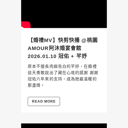
【婚禮MV】快剪快播 @桃園
AMOUR阿沐婚宴會館
2026.01.10 冠佑 + 芊妤
原本不擅長肉麻告白的芊妤，在婚禮
這天勇敢說出了藏在心底的感謝 謝謝
冠佑六年來的支持，成為她最溫暖的
那盞燈。
READ MORE