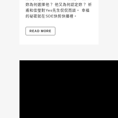
妳為何選擇他？ 他又為何認定妳？ 祈
甫和佳瑩對Yes先生侃侃而談。 幸福
的祕密就在SDE快剪快播裡。
READ MORE