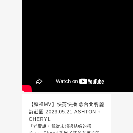
【婚禮MV】快剪快播 @台北翡麗
詩莊園 2023.05.21 ASHTON +
CHERYL
「老實說，我從未想過結婚的樣
子。」 Cheryl 說出了許多女孩子的