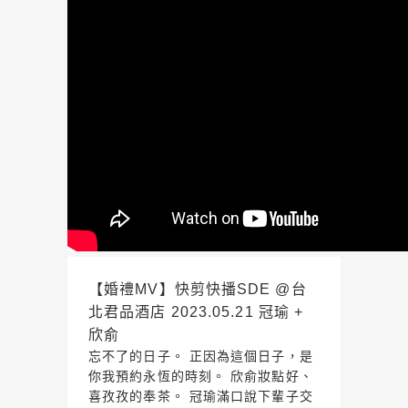
【婚禮MV】快剪快播SDE @台
北君品酒店 2023.05.21 冠瑜 +
欣俞
忘不了的日子。 正因為這個日子，是
你我預約永恆的時刻。 欣俞妝點好、
喜孜孜的奉茶。 冠瑜滿口說下輩子交