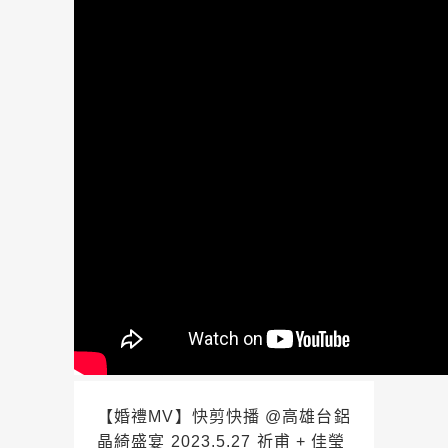
【婚禮MV】快剪快播 @高雄台鋁
晶綺盛宴 2023.5.27 祈甫 + 佳瑩