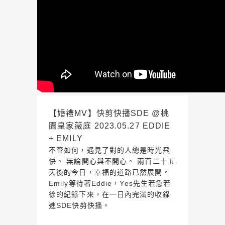
【婚禮MV】快剪快播SDE @桃
園皇家薇庭 2023.05.27 EDDIE
+ EMILY
不管如何，遇見了對的人總是時光飛
快。 無論開心與不開心。 兩百二十五
天後的今日，幸福的道路已然展開。
Emily等待著Eddie，Yes先生若急若
徐的紀錄下來，在一日內完滿的收錄
進SDE快剪快播。