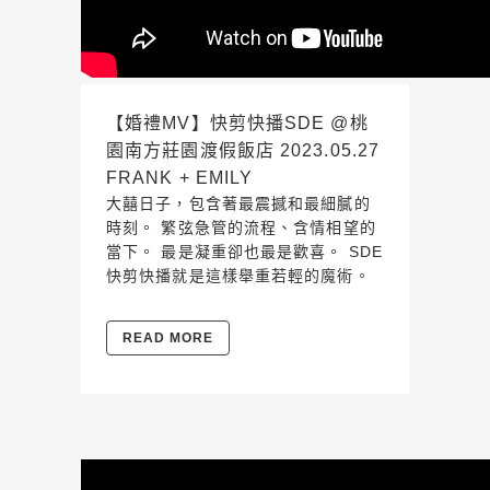
【婚禮MV】快剪快播SDE @桃
園南方莊園渡假飯店 2023.05.27
FRANK + EMILY
大囍日子，包含著最震撼和最細膩的
時刻。 繁弦急管的流程、含情相望的
當下。 最是凝重卻也最是歡喜。 SDE
快剪快播就是這樣舉重若輕的魔術。
READ MORE