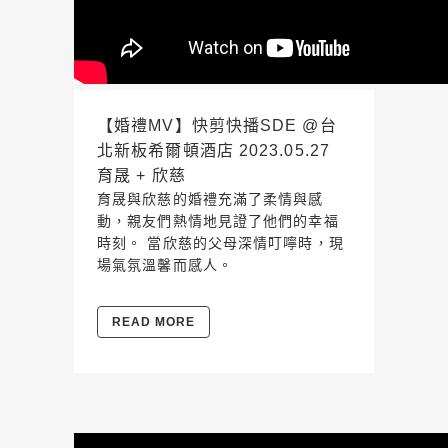
【婚禮MV】快剪快播SDE @台
北新板希爾頓酒店 2023.05.27
育晟 + 欣慈
育晟與欣慈的婚禮充滿了柔情與感
動，親友們熱情地見證了他們的幸福
時刻。 當欣慈的父母深情叮嚀時，現
場氣氛溫馨而感人。
READ MORE