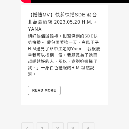
【婚禮MV】快剪快播SDE @台
北萬豪酒店 2023.05.20 H.M. +
YANA
絕好俠侶辦婚禮，甜蜜深刻的SDE快
剪快播。 愛包圍著這一天，白馬王子
H.M遇見了命中注定的Yana 「我很慶
幸我可以找到一個，我願意為了她而
越變越好的人，所以，謝謝妳選擇了
我。」一身白色禮服的H.M.坦然說
道。
READ MORE
1
2
3
4