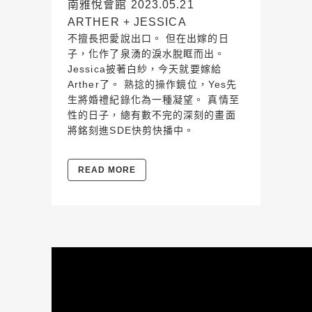
南雅悅會館 2023.05.21
ARTHER + JESSICA
不擅長把愛說出口。 但在出嫁的日
子，化作了泉湧的淚水脫眶而出。
Jessica披著白紗，今天就要嫁給
Arther了。 熟捻的操作鏡位，Yes先
生將婚禮紀錄化為一種凝望。 真情至
性的日子，總有數不完的深刻的畫面
將銘刻進SDE快剪快播中。
READ MORE