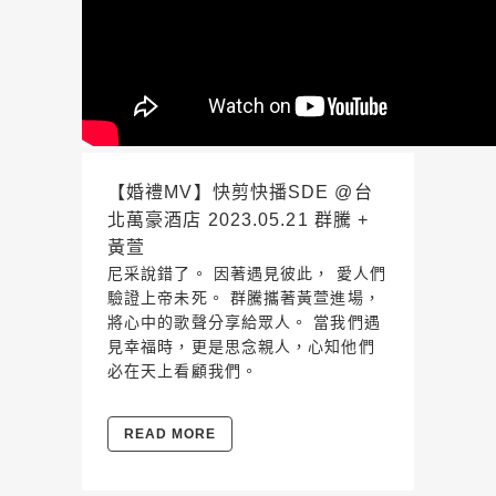
【婚禮MV】快剪快播SDE @台
北萬豪酒店 2023.05.21 群騰 +
黃萱
尼采說錯了。 因著遇見彼此， 愛人們
驗證上帝未死。 群騰攜著黃萱進場，
將心中的歌聲分享給眾人。 當我們遇
見幸福時，更是思念親人，心知他們
必在天上看顧我們。
READ MORE