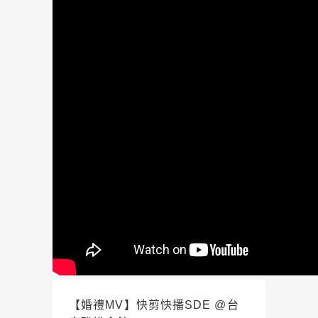
【婚禮MV】快剪快播SDE @台