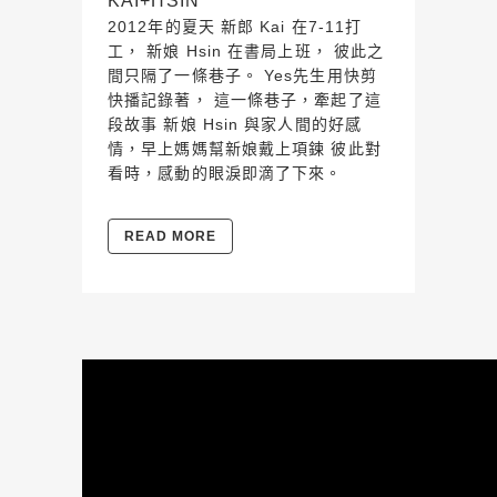
KAI+HSIN
2012年的夏天 新郎 Kai 在7-11打
工， 新娘 Hsin 在書局上班， 彼此之
間只隔了一條巷子。 Yes先生用快剪
快播記錄著， 這一條巷子，牽起了這
段故事 新娘 Hsin 與家人間的好感
情，早上媽媽幫新娘戴上項鍊 彼此對
看時，感動的眼淚即滴了下來。
READ MORE