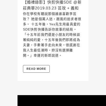
【婚禮錄影】快剪快播SDE @新
莊典華2019.03.23 芸玫 + 義和
你在學校有聽說那個誰誰喜歡李芸
玫？ 她是個萬人迷，跟風的追求者很
多。 十五年後，Yes先生用最真愛的
SDE快剪快播告訴你故事的結局。
「十五年前我們還是小朋友的時候談
著純純的愛，十五年後我們即將成為
夫妻，手牽著手走向未來。很感謝在
我人生最低潮時，妳沒有選擇離
開。」幸運的新郎說道。
READ MORE