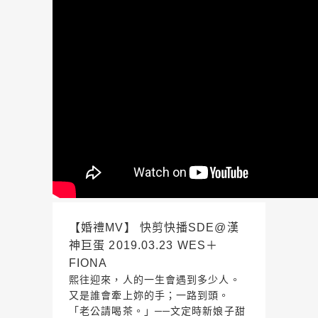
【婚禮MV】 快剪快播SDE@漢
神巨蛋 2019.03.23 WES＋
FIONA
熙往迎來，人的一生會遇到多少人。
又是誰會牽上妳的手；一路到頭。
「老公請喝茶。」──文定時新娘子甜