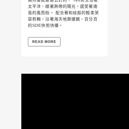
兩月後就偷偷去訂的。 Yes先生沿著
太平洋、順著熱帶的陽光，感受著南
島的風而拍。 配合著和絃般的輕柔笑
容剪輯，沿著海天地廓運鏡，百分百
的SDE快剪快播。
READ MORE