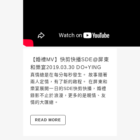
【婚禮MV】快剪快播SDE@屏東
和樂宴2019.03.30 DO+YING
真情總是在每分每秒發生。 故事隨著
兩人定情，有了新的啟程。 在屏東和
樂宴展開一日的SDE快剪快播，婚禮
錄影不止於浪漫，更多的是親情、友
情的大匯總。
READ MORE