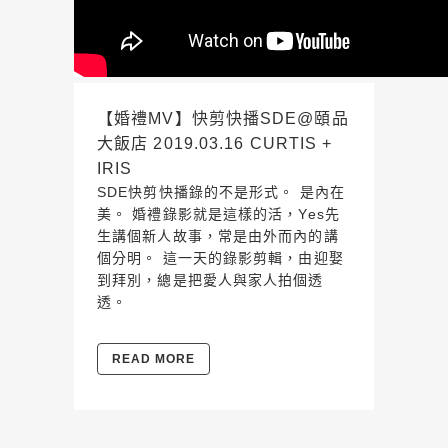
【婚禮MV】快剪快播SDE@頤品
大飯店 2019.03.16 CURTIS +
IRIS
SDE快剪快播錄的不是形式。 是內在
美。 婚禮錄影就是這樣的活，Yes先
生講個新人故事，常是由外而內的講
個分明。 這一天的錄影剪輯，由迎娶
到拜別，總是把愛人與家人拍個透
透。
READ MORE