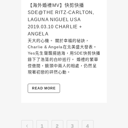
【海外婚禮MV】快剪快播
SDE@THE RITZ-CARLTON,
LAGUNA NIGUEL USA
2019.03.10 CHARLIE +
ANGELA
天大的心機。 關於幸福的祕訣，
Charlie & Angela在北美盛大發表。
Yes先生聲飄揚過海，用SDE快剪快播
錄下了浩蕩的白紗巡行。 婚禮的繁華
倥傯間，鏡頭中兩人的相處，仍然呈
現著初戀的砰然心動。
READ MORE
1
2
3
4