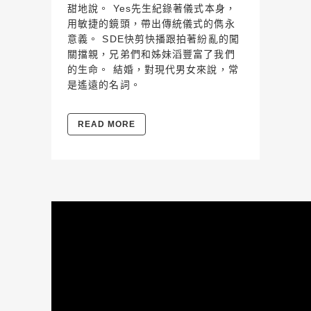
甜地說。 Yes先生紀錄著儀式本身，
用敏捷的鏡頭，帶出傳統儀式的儁永
意義。 SDE快剪快播跟拍著紛亂的闖
關擋親，兄弟們和姊妹滔豐富了我們
的生命。 結婚，對現代男女來說，常
是遙遠的名詞。
READ MORE