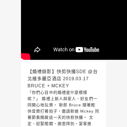
【婚禮錄影】快剪快播SDE @台
北維多麗亞酒店 2019.03.17
BRUCE + MCKEY
「你們心目中的婚禮是什麼模樣
呢？」 婚禮上新人與家人、好友們一
同開心地玩樂， 新郎 Bruce 隨著輕
快音樂打著拍子，邀請新娘 Mckey 同
著節奏開啟這一天的快剪快播。 文
定、迎娶闖關、謝恩拜別，宴客進