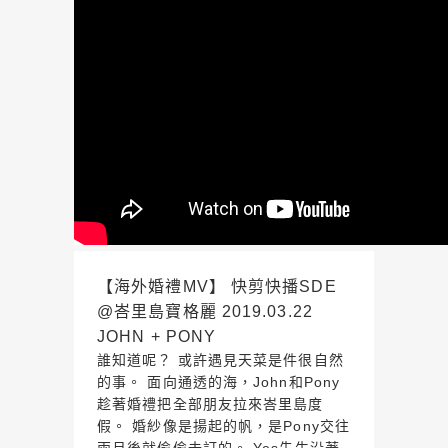
【海外婚禮MV】 快剪快播SDE
@峇里島寶格麗 2019.03.22
JOHN + PONY
誰知道呢？ 或許遇見天菜是件很自然
的事。 面向通透的海，John和Pony
趁著婚禮把全部朋友拉來峇里島度
假。 婚紗像是揚起的帆，是Pony交往