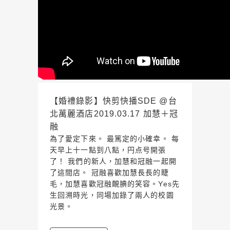
【婚禮錄影】快剪快播SDE @台
北萬麗酒店2019.03.17 加慧＋冠
融
為了愛定下來。 最篤定的小確幸。 每
天早上十一點到八點，円点号開張
了！ 我們的新人，加慧和冠融一起開
了這間店。 冠融喜歡加慧長長的睫
毛，加慧喜歡冠融靦腆的笑容。Yes先
生回溯時光，同場加錄了兩人的校園
光景。