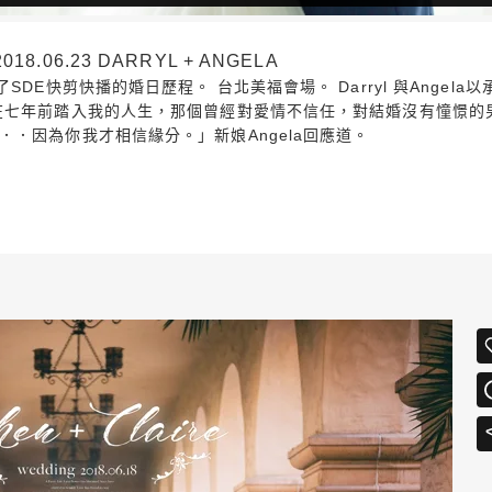
06.23 DARRYL + ANGELA
E快剪快播的婚日歷程。 台北美福會場。 Darryl 與Angela以
在七年前踏入我的人生，那個曾經對愛情不信任，對結婚沒有憧憬的
．因為你我才相信緣分。」新娘Angela回應道。