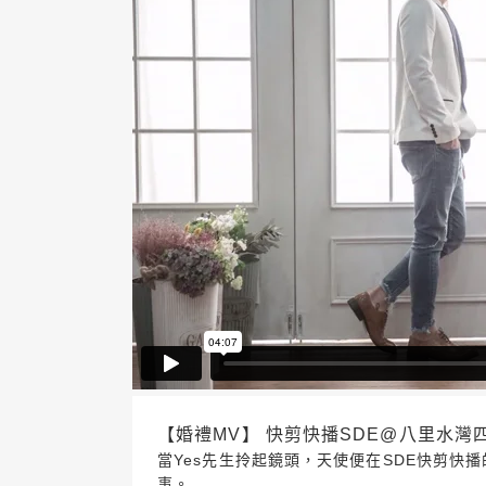
【婚禮MV】 快剪快播SDE@八里水灣四季 
當Yes先生拎起鏡頭，天使便在SDE快剪快
事。