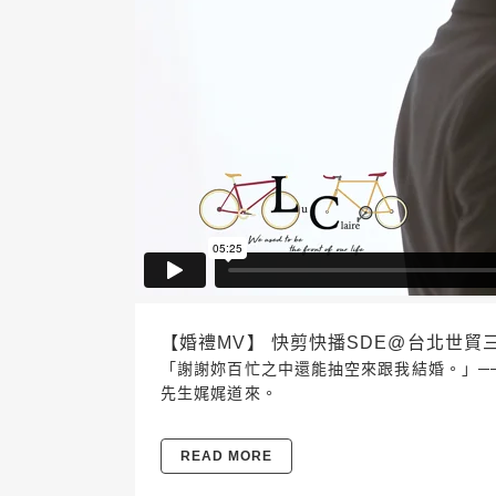
【婚禮MV】 快剪快播SDE@台北世貿三三 20
「謝謝妳百忙之中還能抽空來跟我結婚。」──新
先生娓娓道來。
READ MORE