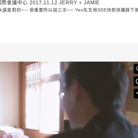
心 2017.11.12 JERRY + JAMIE
遠是對的── 很重要所以說三次── Yes先生用SDE快剪快播錄下新郎