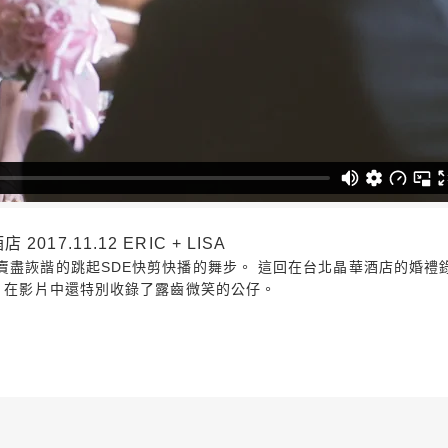
7.11.12 ERIC + LISA
賣盡詼諧的跳起SDE快剪快播的舞步。 這回在台北晶華酒店的婚禮錄
師，在影片中還特別收錄了露齒微笑的公仔。