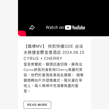
【婚禮MV】 快剪快播SDE @淡
水將捷金鬱金香酒店 2024.06.15
CYRUS + CHERRY
當音樂響起，鏡頭迅速切換，展現出
Cyrus帥氣的身影與Cherry美麗的笑
容，他們的愛情故事就此展開。 隨著
鏡頭轉向戶外證婚儀式，陽光灑在草
地上，兩人眼神中充滿著無盡的愛
意。
READ MORE