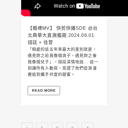
【婚禮MV】 快剪快播SDE @台
北典華大直旗艦館 2024.06.01
翊廷 + 佳萱
「相處的這五年來最大的差別就是，
遇見妳之前我像個浪子，遇見妳之後
我像個兒子」，翊廷深情地說... 這一
刻讓所有人動容，見證了他們從浪漫
邂逅到攜手共度的甜蜜。
READ MORE