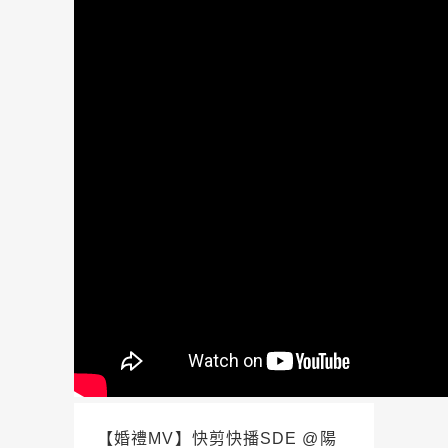
【婚禮MV】快剪快播SDE @陽