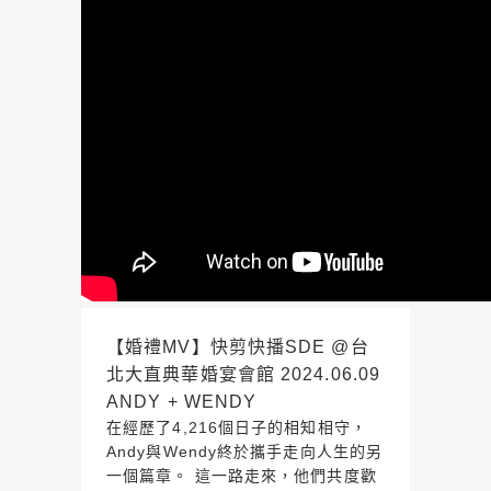
【婚禮MV】快剪快播SDE @台
北大直典華婚宴會館 2024.06.09
ANDY + WENDY
在經歷了4,216個日子的相知相守，
Andy與Wendy終於攜手走向人生的另
一個篇章。 這一路走來，他們共度歡