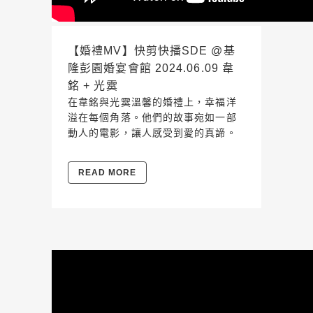
【婚禮MV】快剪快播SDE @基
隆彭園婚宴會館 2024.06.09 韋
銘 + 光霙
在韋銘與光霙溫馨的婚禮上，幸福洋
溢在每個角落。他們的故事宛如一部
動人的電影，讓人感受到愛的真諦。
READ MORE