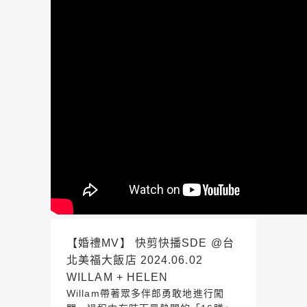
【婚禮MV】 快剪快播SDE @台
北美福大飯店 2024.06.02
WILLAM + HELEN
Willam帶著眾多伴郎勇敢地進行闖