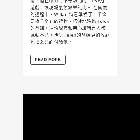
關，過程中有時下最熱門的「16蹲」
遊戲，讓現場氣氛歡樂無比。 在闖關
的過程中，Willam特意準備了「千金
要換千金」的禮物，巧妙地賄絡Helen
的爸媽，這份誠意和用心讓所有人都
感動不已，也讓Helen的爸媽更加放心
地把女兒託付給他。
READ MORE