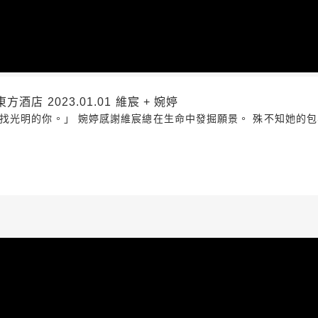
店 2023.01.01 維宸 + 婉婷
找光明的你。」 婉婷感謝維宸總在生命中發掘願景。 殊不知她的