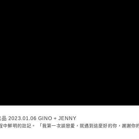
23.01.06 GINO + JENNY
過程中鮮明的註記。 「我第一次談戀愛，就遇到這麼好的你，謝謝你