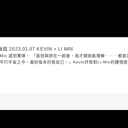
3.01.07 KEVIN + LI MIN
Li-Min 感到驚嘆。 「直到與妳在一起後，我才開始能理解．．．都
宇宙之中，最好版本的我自己。」Kevin抒發對Li-Min的鍾情