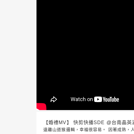
【婚禮MV】 快剪快播SDE @台南晶英酒店 2
遠離山道猴邏輯，幸福很容易。 因著成熟，人