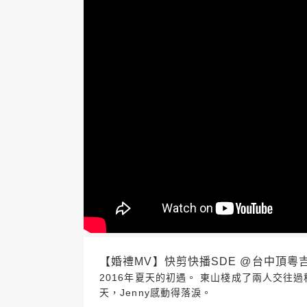
【婚禮MV】快剪快播SDE @台中頂粵吉品 20
2016年夏天的初遇。 東山棧成了兩人交往
天，Jenny感動得落淚。