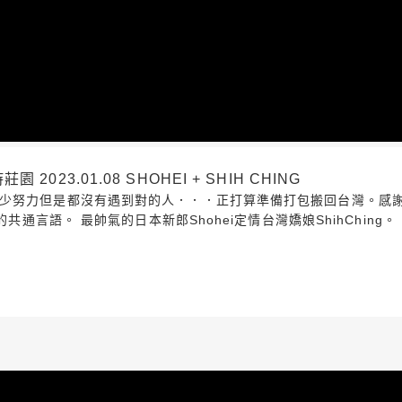
23.01.08 SHOHEI + SHIH CHING
努力但是都沒有遇到對的人．．．正打算準備打包搬回台灣。感謝上天
共通言語。 最帥氣的日本新郎Shohei定情台灣嬌娘ShihChing。