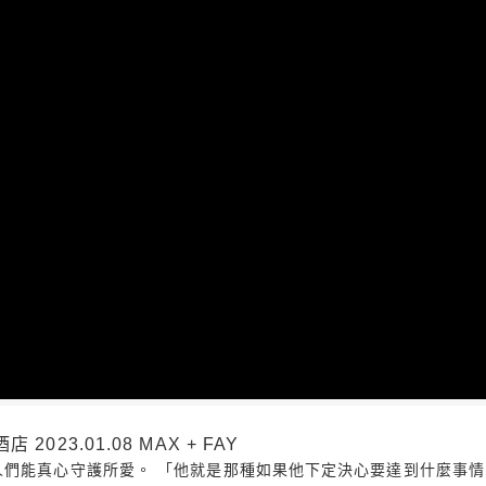
023.01.08 MAX + FAY
們能真心守護所愛。 「他就是那種如果他下定決心要達到什麼事情，他