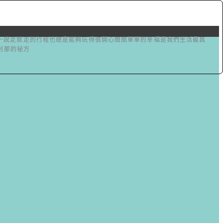
之一說走就走的行程也總是能夠玩得很開心簡簡單單的幸福是我們生活最真
忘剎那的祕方