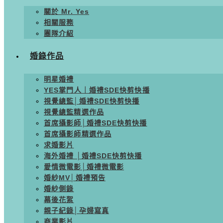
關於 Mr. Yes
相關服務
團隊介紹
婚錄作品
明星婚禮
YES掌門人｜婚禮SDE快剪快播
視覺總監│婚禮SDE快剪快播
視覺總監精選作品
首席攝影師│婚禮SDE快剪快播
首席攝影師精選作品
求婚影片
海外婚禮 │婚禮SDE快剪快播
愛情微電影│婚禮微電影
婚紗MV│婚禮預告
婚紗側錄
幕後花絮
親子紀錄│孕婦寫真
商業影片