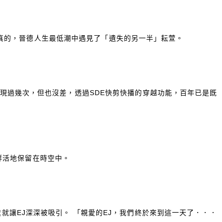
是真的，晉德人生最低潮中遇見了「遺失的另一半」耘萱。
語出現過幾次，但也沒差，透過SDE快剪快播的穿越功能，百年已是既
鮮活地保留在時空中。
相處就讓EJ深深被吸引。 「親愛的EJ，我們終於來到這一天了．．．