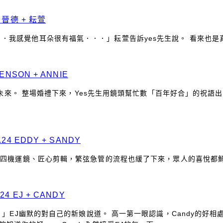
 晉德 + 耘萱
．我感覺他耳朵很有福氣．．．」耘萱告訴yes先生說。 看來也
NSON + ANNIE
起預約未來。 整場婚禮下來，Yes先生用鏡頭幫忙數「百年好合」的祝
4 EDDY + SANDY
先生四機運鏡、匠心剪輯，繁弦急管的流程也緩了下來，眾人的喜悅都
 EJ + CANDY
。」EJ幽默的對自己的新娘說道。 高一第一眼認識，Candy的好