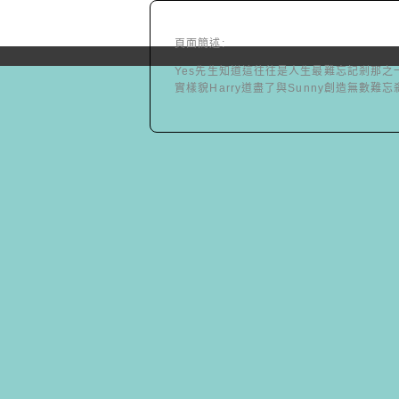
頁面簡述:
Yes先生知道這往往是人生最難忘記剎那
實樣貌Harry道盡了與Sunny創造無數難