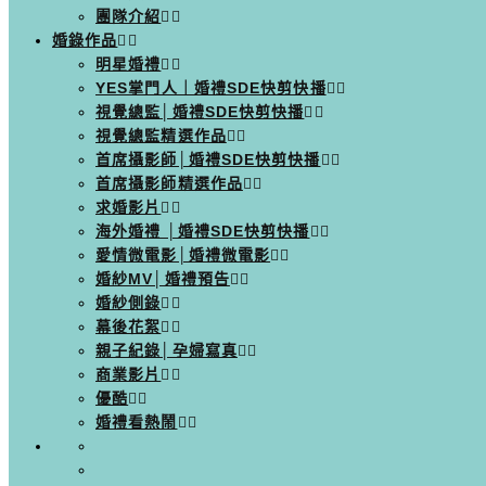
團隊介紹
婚錄作品
明星婚禮
YES掌門人｜婚禮SDE快剪快播
視覺總監│婚禮SDE快剪快播
視覺總監精選作品
首席攝影師│婚禮SDE快剪快播
首席攝影師精選作品
求婚影片
海外婚禮 │婚禮SDE快剪快播
愛情微電影│婚禮微電影
婚紗MV│婚禮預告
婚紗側錄
幕後花絮
親子紀錄│孕婦寫真
商業影片
優酷
婚禮看熱鬧