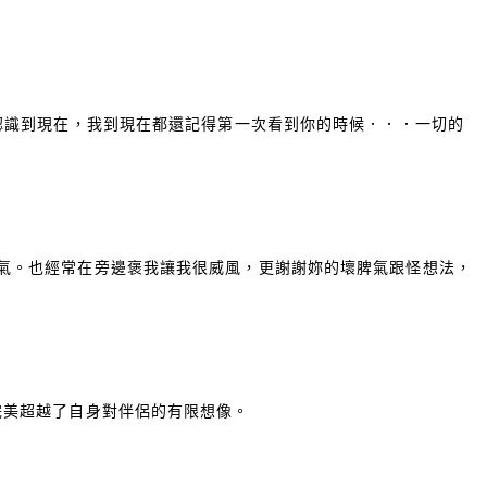
就認識到現在，我到現在都還記得第一次看到你的時候．．．一切的
脾氣。也經常在旁邊褒我讓我很威風，更謝謝妳的壞脾氣跟怪想法，
完美超越了自身對伴侶的有限想像。