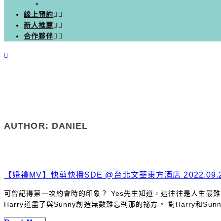
線上預約
新人推薦
合作夥伴
AUTHOR: DANIEL
【婚禮MV】快剪快播SDE @台北文華東方酒店 2022.09.25
可曾記得第一次約會時的印象？ Yes先生知道，這往往是人生最
Harry道盡了與Sunny創造無數難忘剎那的祕方。 對Harry和