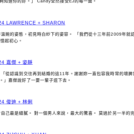
道你的好。」 Candy全然接受EJ的每一面。
 LAWRENCE + SHARON
溫婉的姿態，初見時白紗下的姿容。 「我們從十三年前2009年
，憶起初心。
4 嘉傑 + 姿靜
 「從認識到交往再到結婚的這11年。謝謝妳一直包容我時常的壞
。」嘉傑說好了一要一輩子逗下去。
4 俊迪 + 林俐
對自己最是細膩。 對一個男人來說，最大的驚喜。 莫過於另一半的