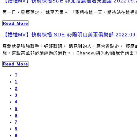
【婚禮MV】快剪快播SDE @北投麗禧溫泉酒店 2022.09.24 
再一日，星辰落定。 嫁至君家。 「我期待這一天，期待站在這裡很久
Read More
【婚禮MV】快剪快播 SDE @陽明山美軍俱樂部 2022.09.18 
真愛就是強強聯手、好好聯姻。 遇見對的人，磨合省點心。 經
想，這些當並非必須經過的過程。」Changyu與Juiyi給我們講出
Read More
1
2
3
4
5
6
7
8
9