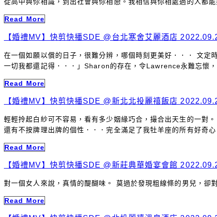
從高中與你相識，到出社會與你相戀。我相信與你相處過的人都能夠知
Read More
【婚禮MV】快剪快播SDE @台北寒舍艾麗酒店 2022.09.24
在一個如願以償的日子，很難分辨，哪個時刻更美好．．． 文定時
一切我都還記得．．．」Sharon的存在，令Lawrence永難忘懷
Read More
【婚禮MV】快剪快播SDE @新北北投麗禧飯店 2022.09.2
輕輕拎起白紗可不容易，看有多少姻緣巧合，撮合出天生的一對。
還有不按牌理出牌的個性．．．完全滿足了我牡羊座的所有好奇心
Read More
【婚禮MV】快剪快播SDE @新莊典華婚宴會館 2022.09.2
對一個女人來說，真情的醍醐味。 莫過於發現粗線條的男兒，卻
Read More