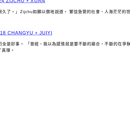
ZIJCHU + XUAN
了。」Zijchu如願以償地說道。 繁弦急管的社會、人海茫茫的世
CHANGYU + JUIYI
歷的全是好事。 「曾經，我以為感情就是要不斷的磨合，不斷的在爭
了真理。