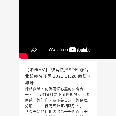
【婚禮MV】 快剪快播SDE @台
北翡麗詩莊園 2021.11.28 俞勝 +
珮珊
締結良緣，仿佛兩個心靈的交會合
一。 「我們曾經是不同世界的人，我
內斂、妳外向，我不善言詞，妳條理
分明．．．我們因此互相吸引。」
「今天是我們相識的第一千四百九十