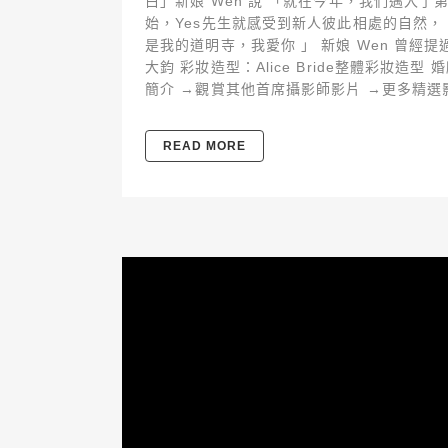
白」新娘 Wen 說 「就在今年，我們邁入了
始，Yes先生就感受到新人彼此相處的自然
是我的道明寺，我愛你 」 新娘 Wen 曾經提
大鈞 彩妝造型：Alice Bride整體彩妝造型
簡介 →觀賞其他首席攝影師影片 →更多精選影片
READ MORE