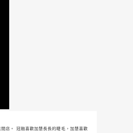
這間店。 冠融喜歡加慧長長的睫毛，加慧喜歡