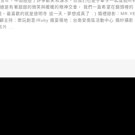
第五年，中間經歷了許多歡笑和淚水，但我們也是手牽手一起度過所有難
， 總是有著甜甜的微笑與暖暖的眼神交會， 我們一直希望在鏡頭裡的
過，最喜歡的就是道明寺 這一天，夢想成真了 : ) 婚禮錄影：MR.
 婚顧主持：樂玩創意/Ruby 婚宴場地：台南安南區活動中心 婚紗攝影：A
 ...