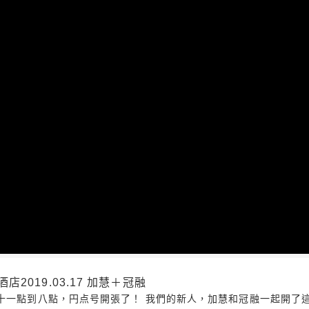
2019.03.17 加慧＋冠融
上十一點到八點，円点号開張了！ 我們的新人，加慧和冠融一起開了