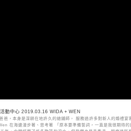
 2019.03.16 WIDA + WEN
n 的爸爸，本身是深耕在地許久的總鋪師， 服務過許多對新人的婚禮
Wen 在海邊漫步著、思考著 「原本要準備誓詞，一直是我很期待