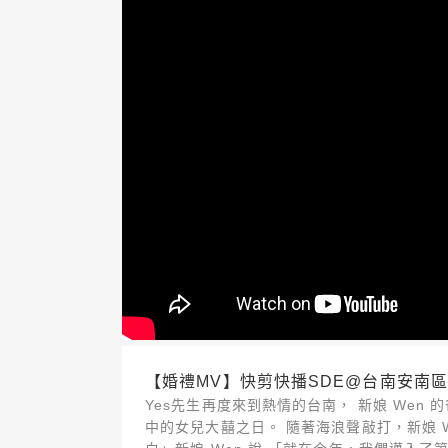
【婚禮MV】快剪快播SDE@台南安南區活動中心
Yes先生再度來到熱情的台南， 新娘 We
中的女兒大囍之日。 隨著海浪聲敲打，新娘 