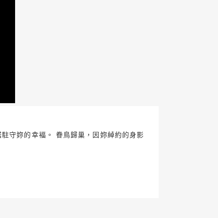
諾駐守妳的幸褔。 眷鳥歸巢，因妳綽約的身影