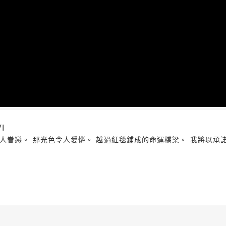
I
人眷戀。 那光色令人愛憐。 越過紅毯鋪成的命運橋梁。 我將以承