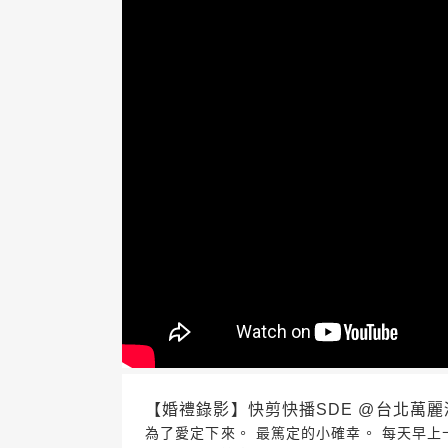
【婚禮錄影】快剪快播SDE @台北萬麗酒店
為了愛定下來。 最篤定的小確幸。 每天早