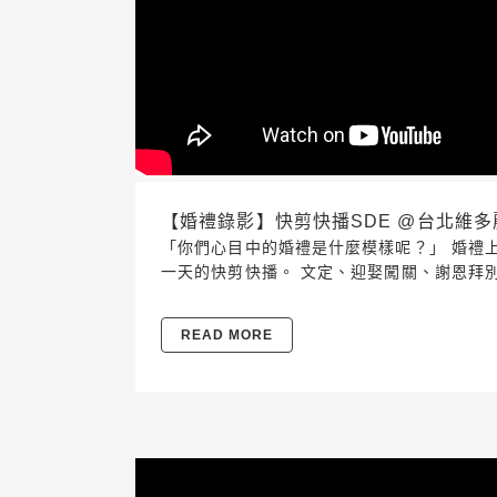
【婚禮錄影】快剪快播SDE @台北維多麗亞酒店
「你們心目中的婚禮是什麼模樣呢？」 婚禮上新
一天的快剪快播。 文定、迎娶闖關、謝恩拜
READ MORE