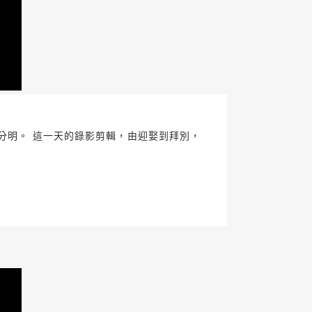
個分明。 這一天的錄影剪輯，由迎娶到拜別，