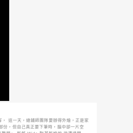
宴客， 這一天，總鋪師團隊要辦得外燴，正是家
的部份，但自己真正要下筆時，腦中卻一片空