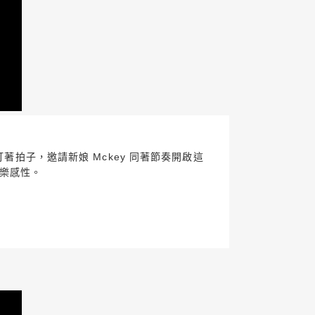
著拍子，邀請新娘 Mckey 同著節奏開啟這
歡樂感性。