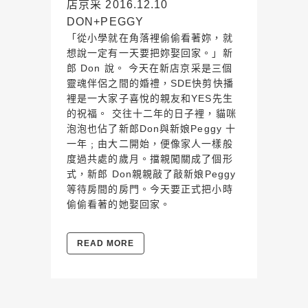
店京采 2016.12.10
DON+PEGGY
「從小學就在角落裡偷偷看著妳，就
想說一定有一天要把妳娶回家。」新
郎 Don 說。 今天在新店京采是三個
靈魂伴侶之間的婚禮，SDE快剪快播
裡是一大家子喜悅的親友和YES先生
的祝福。 交往十二年的日子裡，貓咪
泡泡也佔了新郎Don與新娘Peggy 十
一年﹔由大二開始，便像家人一樣般
度過共處的歲月。擋親闖關成了個形
式，新郎 Don親親敲了敲新娘Peggy
等待房間的房門。今天要正式把小時
偷偷看著的她娶回家。
READ MORE