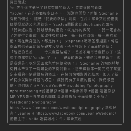
頁面簡述:
Yes先生這次遇見了非常有戲的新人， 喜歡搞怪的新郎
YaoJen，在許多個相處日子下， 漸漸也開發了新娘 Stephanie
有梗的個性。 隨著「我要的幸福」前奏，在台北寒舍艾麗婚禮側
錄變得感動又充滿歡笑。 YaoJen闖關來到Stephanie的面前：
「我曾經說過，我最想要的禮物，就是妳的微笑．．．我一定會為
了妳變得更勇敢。希望往後的日子，每一段的回憶、每一段的感
動，陪在我身邊的，都是妳。」 Stephanie哽咽答應迎娶。將這
份幸福也分享給眾多親友和雙親，卡片裡寫下了滿滿的愛意：
「親愛的爸爸．．．今天我要結婚了，爸爸不用再替我操心了，這
些工作都交給YaoJen了。」 「親愛的媽媽，雖然我要結婚了，但
是我還是可以常常回家幫忙包便當嗎？」 Stephanie 的姐姐特地
從日本帶來了一對可愛的不倒翁新人，當天與新郎一同完成了幫堅
定幸福的不倒翁點睛的儀式。 在快剪快播影片的結尾，加入了新
郎從小就開始練習的巧思， 讓我們有了首度的嘗試，我們很喜
歡，你們呢？ #MrYes #Yes先生 #wedding #photography
#pro #shooting #婚禮攝影 #婚攝 #專業團隊 #婚禮 婚禮錄影：
MR.YES先生專業錄影團隊 資深攝影師 平面攝影：小陳 /
Westbound Photography
https://www.facebook.com/westboundphotography 新娘秘
書：Jeanie.H https://www.facebook.com/JeanieWedding/
婚禮主持：Vella 婚宴場地：台北寒舍艾麗