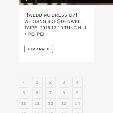
【WEDDING DRESS MV】
WEDDING SDE＠DENWELL
TAIPEI 2016.12.10 TUNG HUI
+ PEI PEI
READ MORE
1
2
3
4
5
6
7
8
9
10
11
12
13
14