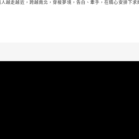
兩人越走越近，跨越南北，穿梭夢境，告白、牽手，在精心安排下求