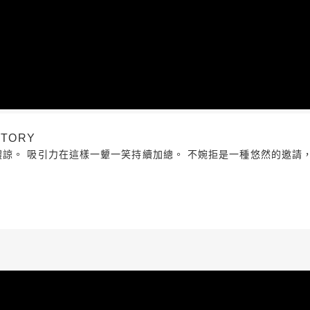
TORY
體諒。 吸引力在這樣一顰一笑持續加總。 不婉拒是一種悠然的邀請