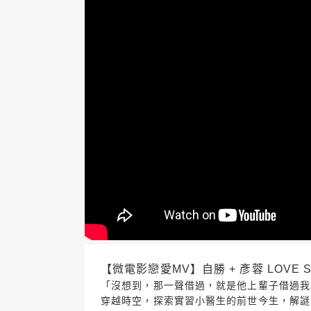
【微電影戀愛MV】自勝 + 彥蓉 LOVE S
「沒想到，那一聲借過，就是他上輩子借過我
穿越時空，探索實習小醫生的前世今生，解謎