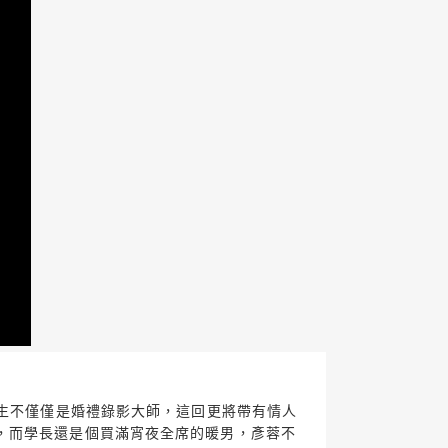
先生不僅僅是婚禮錄影大師，這回更將帶有情人
，而學長還是個買滿宵夜全席的暖男，彥蓉不