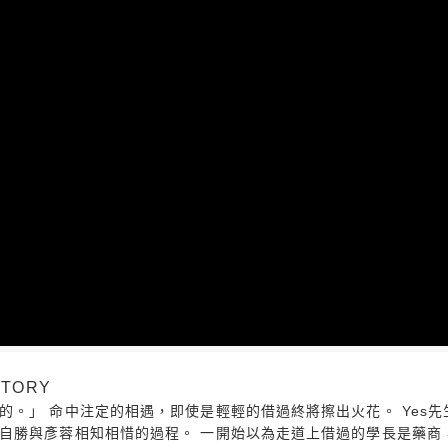
TORY
的。」 命中注定的相遇，即使是輕輕的借過終將擦出火花。 Yes
自勝與彥蓉相知相惜的過程。 一開始以為走道上借過的學長是藥商