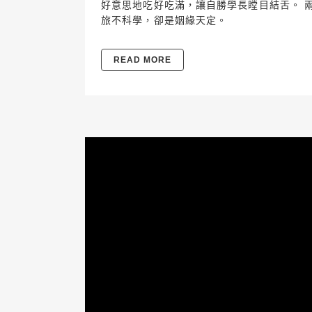
好意思地吃好吃滿，讓自勝學長瞠目結舌。 
旅不科學，卻是姻緣天定。
READ MORE