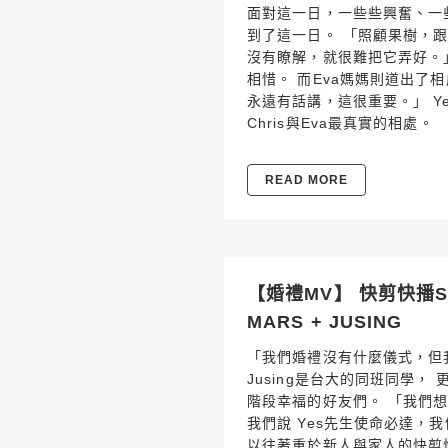
面對這一日，一些些興奮、一
到了這一日。 「照顧果樹，
沒有瞭解，就很難把它弄好。」
相惜。 而Eva媽媽則道出了
永遠有話講，這很重要。」 Y
Chris與Eva最真實的相處。
READ MORE
【婚禮MV】 快剪快播SDE
MARS + JUSING
「我們婚禮沒有什麼儀式，但我們
Jusing是台大的同班同學
階段幸福的好友們。 「我們
我們說 Yes先生使命必達，
以往著重於新人與家人的快剪