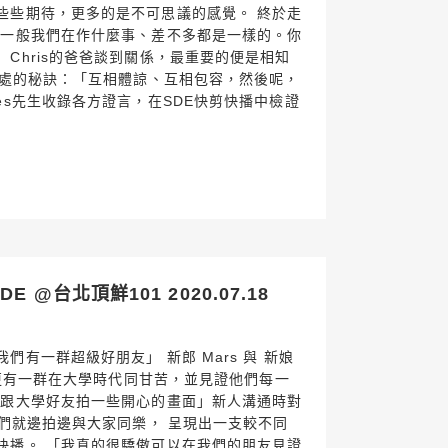
些些期待，更多的是不可思議的感覺。 終於走
跟一般我們在作什麼事、差不多都是一樣的。你
Chris的爸爸談到關係，最重要的便是相知
相處的秘訣：「互相體諒、互相包容，然後呢，
es先生收錄各方證言，在SDE快剪快播中檢證
 @台北頂鮮101 2020.07.18
有一群超級好朋友」 新郎 Mars 與 新娘
， 更有一群在大學時代同甘苦，並見證他們每一
想跟大學好友拍一些開心的畫面」新人溝通時對
我們就邊拍邊與大家同樂， 呈現出一支較不同
快播。 「我真的很驕傲可以在我們的朋友見證