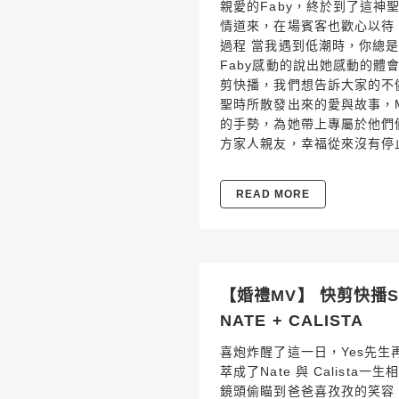
親愛的Faby，終於到了這神
情道來，在場賓客也歡心以待
過程 當我遇到低潮時，你總
Faby感動的說出她感動的體會
剪快播，我們想告訴大家的不
聖時所散發出來的愛與故事，Ma
的手勢，為她帶上專屬於他們
方家人親友，幸福從來沒有停
READ MORE
【婚禮MV】 快剪快播SD
NATE + CALISTA
喜炮炸醒了這一日，Yes先生
萃成了Nate 與 Calist
鏡頭偷瞄到爸爸喜孜孜的笑容，