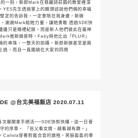
聖的一刻，新郎Mark在翡麗詩莊園的教堂裡深
，YES先生透過掌上的鏡頭述說他們倆的幸福
是堅定的告訴我，一定會陪在我身邊，新娘
，謝謝Mark給她力量，讓她勇敢 透過SDE快
儘儘只是婚禮紀錄，而是新人他們彼此在最神
rk進新娘房時，Faby與他比出「PLUR」
倆的串珠，一整天的拍攝，新郎新娘甚至是兩
止過，而且一直圍繞在大家的四周
E @台北美福飯店 2020.07.11
再次展開拿手絕活──SDE快剪快播，這一日薈
a一生相守的序章。 「岳父看女婿、越看越有趣。」
Calista穿著剪裁合宜的旗袍，笑臉盈盈的奉