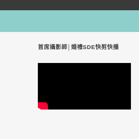
首席攝影師│婚禮SDE快剪快播