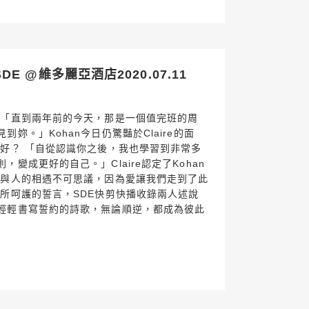
 @維多麗亞酒店2020.07.11
 「直到兩年前的今天，那是一個值完班的周
妳。」Kohan今日仍驚豔於Claire的面
更好？ 「自從認識你之後，我也學習到非常多
變成更好的自己。」Claire認定了Kohan
人與人的相遇不可思議，因為愛讓我們走到了此
光所呵護的誓言，SDE快剪快播收錄兩人述說
輕輕書寫誓約的詩歌，無論順逆，都成為彼此