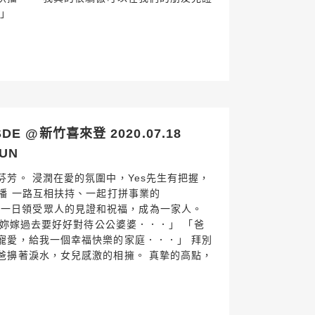
你」
 @新竹喜來登 2020.07.18
HUN
芳。 浸潤在愛的氛圍中，Yes先生有把握，
播 一路互相扶持、一起打拼事業的
un，在這一日領受眾人的見證和祝福，成為一家人。
．．妳嫁過去要好好對待公公婆婆．．．」 「爸
寵愛，給我一個幸福快樂的家庭．．．」 拜別
爸擤著淚水，女兒感激的相擁。 真摯的高點，