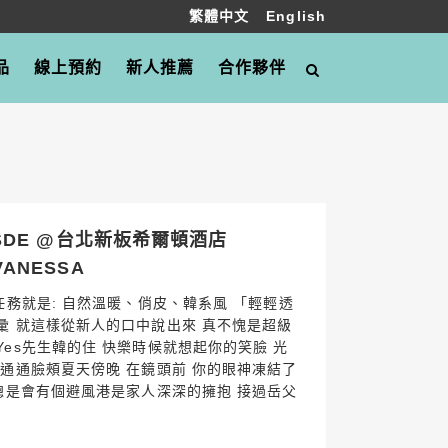
繁體中文
English
品
線上預約
新人推薦
合作夥伴
DE @台北新板希爾頓酒店
 VANESSA
任務就是: 自然溫暖、俏皮、韓系風 「輕輕透
彙 就這樣從新人的口中說出來 真不愧是超級
es先生韓的住 快樂時候就想起你的笑臉 光
通通臉頰夏天傍晚 在鏡頭前 你的眼神凍結了
總是會有個避風港是家人深深的擁抱 接過岳父