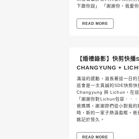
下跟你說」 「謝謝你，我愛
READ MORE
【婚禮錄影】快剪快播SDE
CHANGYUNG + LIC
滿溢的感動，滋長著這一日的芬
這會是一次真誠的SDE快剪快
Changyung 與 Lich
「謝謝你對Lichun包容．
爸媽媽，謝謝妳們從小對我的
時，新的一家子熱淚盈眶。爸
銘記於恆久。
READ MORE