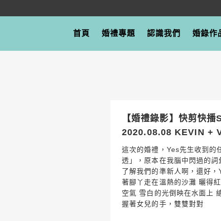
首頁
婚禮專題
認識我們
婚錄作
【婚禮錄影】快剪快播S
2020.08.08 KEVIN +
這次的婚禮，Yes先生收到的
透」，原本在我腦中閃過的詞
了解我們的準新人啊，還好，Y
著腳丫走在溫熱的沙灘 曬得紅
空氣 雪白的光倒映在水面上 
握著女兒的手，雙雙對對