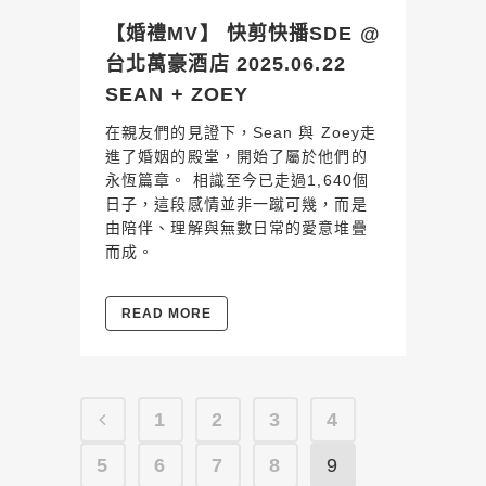
【婚禮MV】 快剪快播SDE @
台北萬豪酒店 2025.06.22
SEAN + ZOEY
在親友們的見證下，Sean 與 Zoey走
進了婚姻的殿堂，開始了屬於他們的
永恆篇章。 相識至今已走過1,640個
日子，這段感情並非一蹴可幾，而是
由陪伴、理解與無數日常的愛意堆疊
而成。
READ MORE
1
2
3
4
5
6
7
8
9