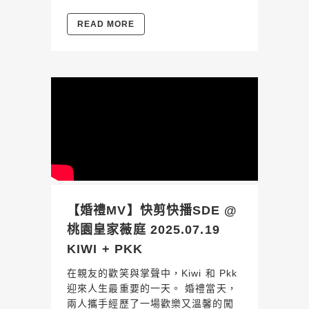
READ MORE
【婚禮MV】快剪快播SDE @
桃園皇家薇庭 2025.07.19
KIWI + PKK
在親友的歡笑與掌聲中，Kiwi 和 Pkk
迎來人生最重要的一天。 婚禮當天，
兩人攜手經歷了一場歡樂又溫馨的闖