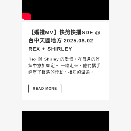
【婚禮MV】快剪快播SDE @
台中天圓地方 2025.08.02
REX + SHIRLEY
Rex 與 Shirley 的愛情，在歲月的淬
煉中愈加堅定。 一路走來，他們攜手
經歷了相遇的悸動、相知的溫柔，
READ MORE