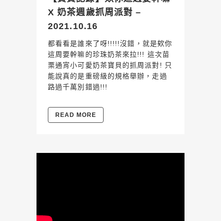
X 奶茶週歲抓周派對 –
2021.10.16
都看看是誰來了呀!!!!!沒錯，就是欸你
這周要幹嘛的珍珠奶茶來拉!!! 這次苗
栗通宵小可愛奶茶寶貝的抓周派對! 只
能說真的是重磅級的規格舉辦，走過
路過千萬別錯過!!!
READ MORE