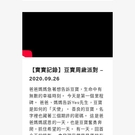
【寶寶記錄】豆寶周歲派對 –
2020.09.26
爸爸媽媽急著想告訴豆寶，生命中有
無數的幸福時刻。 今天是第一個里程
碑。 爸爸、媽媽告訴Yes先生，豆寶
是如何的「天使」。 善良的豆寶，名
字裡也藏著三個期許的密碼。 這是爸
爸媽媽感恩的一天，也是豆寶奮勇奔
爬，抓住希望的一天。 有一天，回首