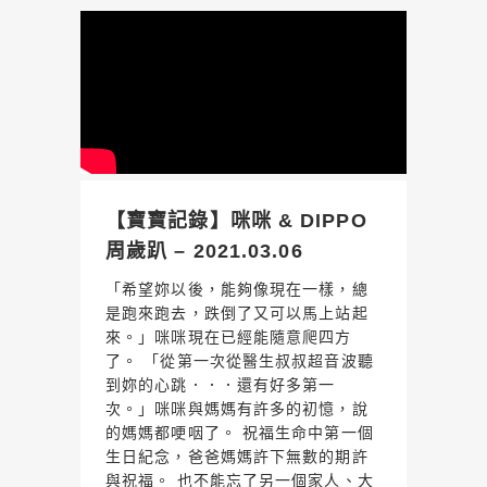
【寶寶記錄】咪咪 & DIPPO
周歲趴 – 2021.03.06
「希望妳以後，能夠像現在一樣，總
是跑來跑去，跌倒了又可以馬上站起
來。」咪咪現在已經能隨意爬四方
了。 「從第一次從醫生叔叔超音波聽
到妳的心跳．．．還有好多第一
次。」咪咪與媽媽有許多的初憶，說
的媽媽都哽咽了。 祝福生命中第一個
生日紀念，爸爸媽媽許下無數的期許
與祝福。 也不能忘了另一個家人、大