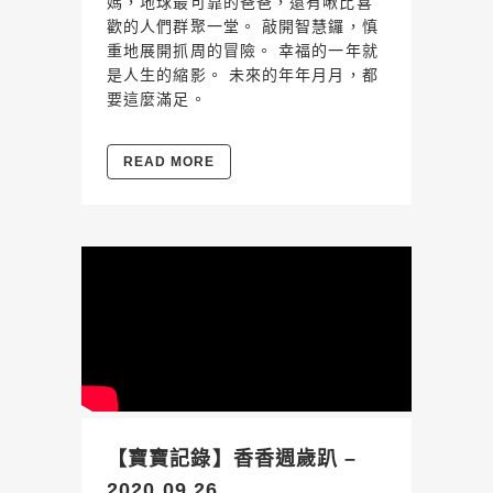
媽，地球最可靠的爸爸，還有啾比喜
歡的人們群聚一堂。 敲開智慧鑼，慎
重地展開抓周的冒險。 幸福的一年就
是人生的縮影。 未來的年年月月，都
要這麼滿足。
READ MORE
【寶寶記錄】香香週歲趴 –
2020.09.26