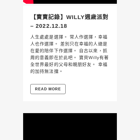
【寶寶記錄】WILLY週歲派對
– 2022.12.18
人生處處是選擇。 常人作選擇，幸福
人也作選擇。 差別只在幸福的人總是
在愛的陪伴下作選擇。 自古以來，抓
周的意義即在於此吧。 寶貝Willy有著
全世界最好的父母和親朋好友。 幸福
的加持無法擋。
READ MORE