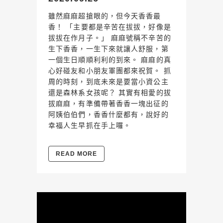
雖然麻麻超搶眼的，但今天香香最
香！ 「主要都是辛苦在拔拔，好像是
拔拔在作月子。」 麻麻號稱不辛苦的
生下香香，一生下來就讓人舒服，第
一個生日順順利利的到來。 麻麻的真
心好碰友和小朋友軍團都來祝賀。 抓
周的時刻，到底未來是要當小資公主
還是森林系女孩呢？ 其實有相愛的拔
拔麻麻，有準備帶著香香一塊出征的
阿姨伯伯們，香香什麼都有，說好的
幸福人生早抓在手上囉。
READ MORE