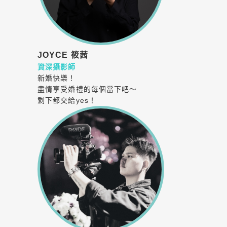
JOYCE
筱茜
資深攝影師
新婚快樂！
盡情享受婚禮的每個當下吧～
剩下都交給yes！