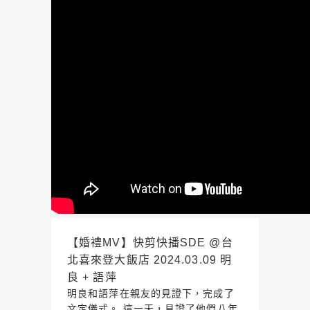
【婚禮MV】快剪快播SDE @台
北喜來登大飯店 2024.03.09 明
良 + 語萍
明良和語萍在親友的見證下，完成了
文定儀式。 這一天，見證了他們八年