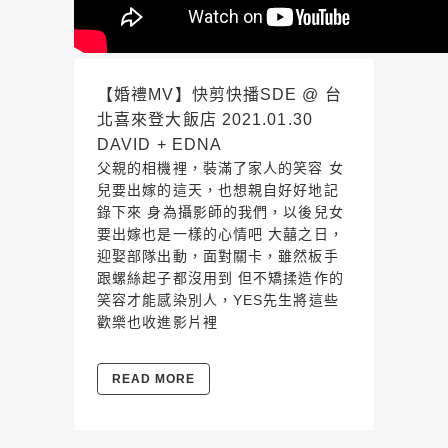
【婚禮MV】快剪快播SDE @ 台
北喜來登大飯店 2021.01.30
DAVID + EDNA
父親的相機裡，裝滿了家人的笑容 女
兒要出嫁的這天，也想親自好好地記
錄下來 身為攝影師的我們，以後兒女
要出嫁也是一樣的心情吧 大囍之日，
迎娶部隊出動，面對關卡，雖然板手
跟螺絲起子都沒用到 但不矯揉造作的
笑容才能感染別人，YES先生將這些
歡樂也收進影片裡
READ MORE