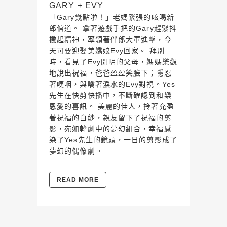
GARY + EVY
「Gary幾點啦！」老媽緊張的吆喝新
郎倌道。 拿著遊戲手把的Gary趕緊抖
擻起精神，率領著伴郎大軍進擊，今
天可要迎娶美嬌娘Evy回家。 拜別
時，看見了Evy開明的父母，媽媽樂觀
地說出祝福，爸爸盈盈笑臉下；隱忍
著哽咽，與噙著淚水的Evy對視。Yes
先生在快剪快播中，不斷確認到和樂
恩愛的喜訊。 美麗的佳人，拎著充盈
著祝福的白紗，親友留下了祝福的剪
影，宛如韓劇中的夢幻組合，幸福感
染了Yes先生的鏡頭，一日的剪影成了
夢幻的偶像劇。
READ MORE