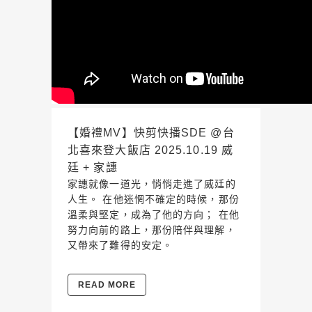
【婚禮MV】快剪快播SDE @台
北喜來登大飯店 2025.10.19 威
廷 + 家譓
家譓就像一道光，悄悄走進了威廷的
人生。 在他迷惘不確定的時候，那份
溫柔與堅定，成為了他的方向； 在他
努力向前的路上，那份陪伴與理解，
又帶來了難得的安定。
READ MORE