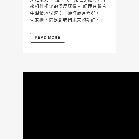
來相伴相守的深厚感情。 語萍在誓言
中深情地說道：「願許歲月靜好，一
切安穩，這是對我們未來的期許。」
READ MORE