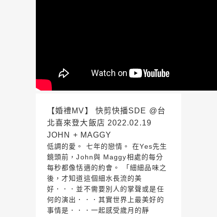
【婚禮MV】 快剪快播SDE @台
北喜來登大飯店 2022.02.19
JOHN + MAGGY
低調的愛。 七年的戀情。 在Yes先生
鏡頭前，John與 Maggy相處的每分
每秒都像恬適的約會。 「細細品味之
後，才知道這個細水長流的美
好．．．並不需要別人的掌聲或是任
何的演出．．．其實世界上最美好的
事情是．．．一起感受歲月的靜