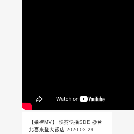
【婚禮MV】 快剪快播SDE @台
北喜來登大飯店 2020.03.29