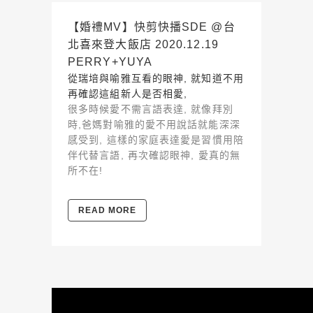
【婚禮MV】快剪快播SDE @台
北喜來登大飯店 2020.12.19
PERRY+YUYA
從瑞培與喻雅互看的眼神, 就知道不用
再確認這組新人是否相愛,
很多時候愛不需言語表達, 就像拜別
時,爸媽對喻雅的愛不用說話就能深深
感受到, 這樣的家庭表達愛是習慣用陪
伴代替言語, 再次確認眼神, 愛真的無
所不在!
READ MORE