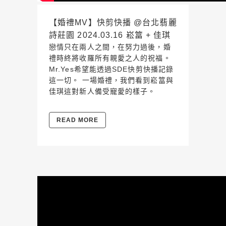
【婚禮MV】快剪快播 @台北翡麗
詩莊園 2024.03.16 崧䈏 + 佳琪
戀情只在兩人之間，在努力過後，婚
禮時終將收羅所有親愛之人的祝福。
Mr.Yes希望能透過SDE快剪快播記錄
這一切。 一場婚禮，我們看到崧䈏與
佳琪這對新人備受寵愛的樣子。
READ MORE