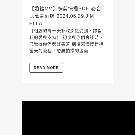
【婚禮MV】快剪快播SDE @台
北萬豪酒店 2024.06.29 JIM +
ELLA
［相處的每一天都深深感受到，妳對
我的愛與支持］ 初次與你們會談時，
只覺得你們都好害羞 到後來慢慢建構
當天的流程、想要拍攝的畫面
READ MORE