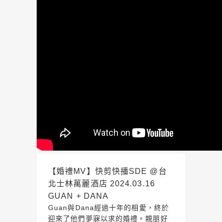
【婚禮MV】快剪快播SDE @台
北士林萬麗酒店 2024.03.16
GUAN + DANA
Guan與Dana經過十年的相愛，終於
迎來了他們夢寐以求的婚禮。親朋好