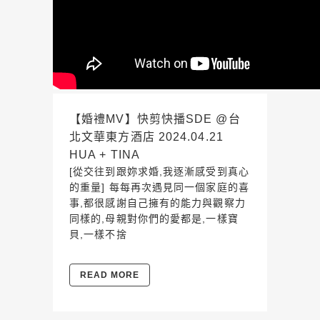
【婚禮MV】快剪快播SDE @台
北文華東方酒店 2024.04.21
HUA + TINA
[從交往到跟妳求婚,我逐漸感受到真心
的重量] 每每再次遇見同一個家庭的喜
事,都很感謝自己擁有的能力與觀察力
同樣的,母親對你們的愛都是,一樣寶
貝,一樣不捨
READ MORE