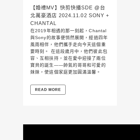
【婚禮MV】快剪快播SDE @台
北萬豪酒店 2024.11.02 SONY +
CHANTAL
在2019年相遇的那一刻起，Chantal
與Sony的故事便悄然展開，經過四年
風雨相伴，他們攜手走向今天這個重
要時刻。 在這段歲月中，他們彼此包
容、互相扶持，並在愛中迎接了兩位
寶貝的誕生——帥氣的哥哥和可愛的
妹妹，使這個家庭更加圓滿溫馨。
READ MORE