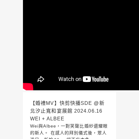
【婚禮MV】快剪快播SDE @新
北汐止寬和宴展館 2024.06.16
WEI + ALBEE
Wei與Albee，一對笑聲比婚紗還耀眼
的新人。 在感人的拜別儀式後，眾人