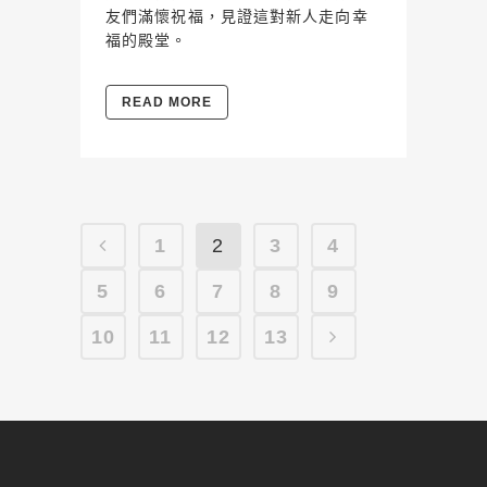
友們滿懷祝福，見證這對新人走向幸
福的殿堂。
READ MORE
1
2
3
4
5
6
7
8
9
10
11
12
13