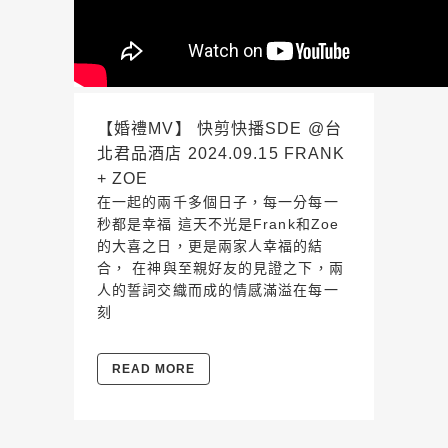
【婚禮MV】 快剪快播SDE @台
北君品酒店 2024.09.15 FRANK
+ ZOE
在一起的兩千多個日子，每一分每一
秒都是幸福 這天不光是Frank和Zoe
的大喜之日，更是兩家人幸福的結
合， 在神與至親好友的見證之下，兩
人的誓詞交織而成的情感滿溢在每一
刻
READ MORE