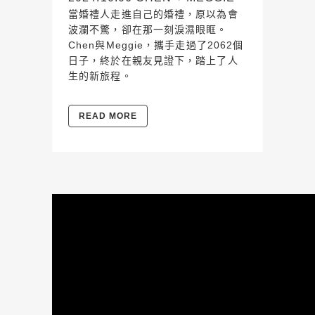
當婚禮人走進自己的婚禮，原以為會
波瀾不驚，卻在那一刻淚濕眼眶。
Chen與Meggie，攜手走過了2062個
日子，終於在親友見證下，踏上了人
生的新旅程。
READ MORE