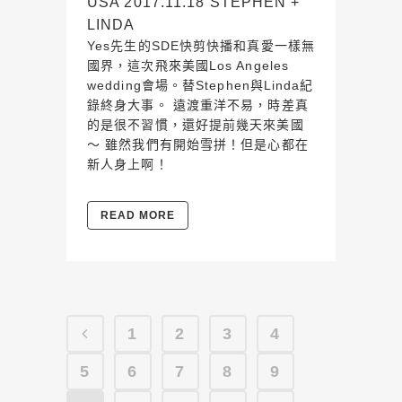
USA 2017.11.18 STEPHEN +
LINDA
Yes先生的SDE快剪快播和真愛一樣無
國界，這次飛來美國Los Angeles
wedding會場。替Stephen與Linda紀
錄終身大事。 遠渡重洋不易，時差真
的是很不習慣，還好提前幾天來美國
～ 雖然我們有開始雪拼！但是心都在
新人身上啊！
READ MORE
1
2
3
4
5
6
7
8
9