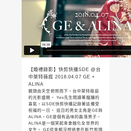
【婚禮錄影】快剪快播SDE @台
中萊特薇庭 2018.04.07 GE +
ALINA
鏡頭由天空俯照而下，台中萊特薇庭
的光影盛開。 Yes先生閱讀著醞釀的
喜氣，以SDE快剪快播記錄著這備受
祝福的一日。 這日的男女主角是GE與
ALINA，GE是個有品味的磊落男子，
ALINA是一個笑起來會融化全世界的
女生。 GE從來都沒想過會在新竹剪頭