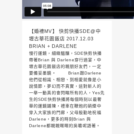
【婚禮MV】 快剪快播SDE@中
壢古華花園飯店 2017.12.03
BRIAN + DARLENE
慢行運鏡，細緻醞釀，SDE快剪快播
帶著Brian 與 Darlene穿行過宴，中
壢古華花園飯店的親朋好友們，一定
要備妥墨鏡。 Brian跟Darlene
他們從相識、相戀、到相愛就像是小
說情節，夢幻而不真實，這對新人的
一舉一動真的會閃瞎所有的人，Yes先
生的SDE快剪快播將每個時刻以最奢
華的運鏡鋪陳，禮車在鞭炮的硝煙中
穿入大家族的門廊，父母殷勤地祝福
Darlene，更多的時刻Brian 與
Darlene都親親暱暱的吳噥呢語著。