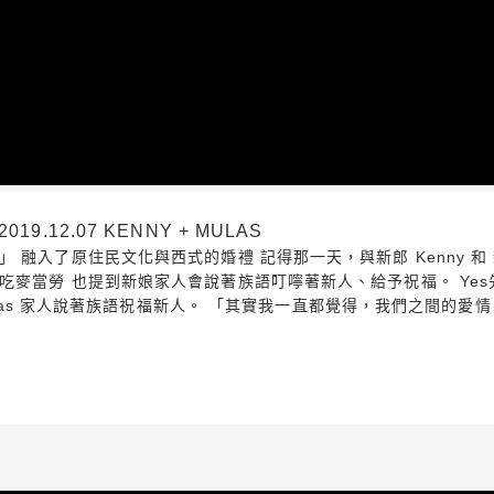
.12.07 KENNY + MULAS
融入了原住民文化與西式的婚禮 記得那一天，與新郎 Kenny 和 新
麥當勞 也提到新娘家人會說著族語叮嚀著新人、給予祝福。 Yes
ulas 家人說著族語祝福新人。 「其實我一直都覺得，我們之間的愛情