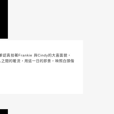
拍著Frankie 與Cindy的大喜面貌，
人之間的暖流，用這一日的即景，映照白頭偕