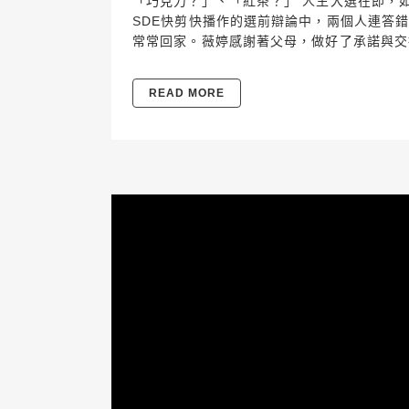
「巧克力？」、「紅茶？」 人生大選在即，如
SDE快剪快播作的選前辯論中，兩個人連答
常常回家。薇婷感謝著父母，做好了承諾與交
READ MORE