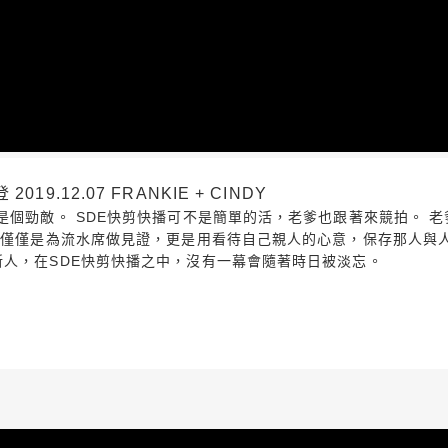
9.12.07 FRANKIE + CINDY
個勁敵。 SDE快剪快播可不是簡單的活，老爹也跟著來競拍。 老爹認真
影不僅僅是為流水席做見證，更是用看待自己親人的心意，保存那人與
新人，在SDE快剪快播之中，沒有一幕會隨著時日被淡忘。