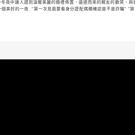
冷冬夜中讓人感到溫暖美麗的婚禮佈置、遠道而來的親友的歡笑、與
友們一個美好的一夜. "第一次見面要看身分證配偶欄確認是不是詐騙" 