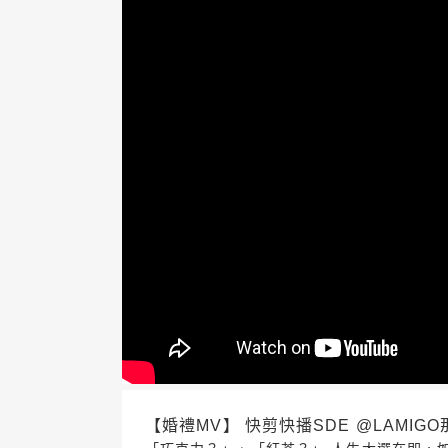
【婚禮MV】 快剪快播SDE @LAMIGO那米