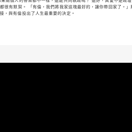
果兩個人的答案都不一樣，還能共同執政嗎？ 還好，真愛不是政壇。
錯都很有默契。 「有倫，我們將我家這塊最好的，讓你帶回家了。
接，與有倫投出了人生最重要的決定。