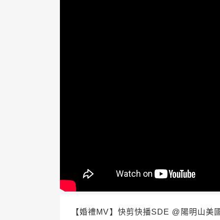
【婚禮MV】快剪快播SDE @陽明山美國度假村 