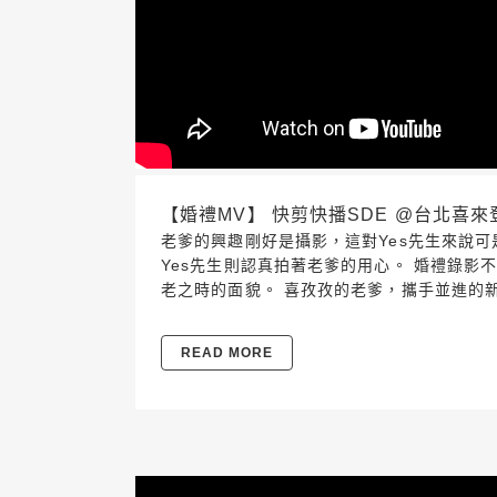
【婚禮MV】 快剪快播SDE @台北喜來登 201
老爹的興趣剛好是攝影，這對Yes先生來說可是
Yes先生則認真拍著老爹的用心。 婚禮錄
老之時的面貌。 喜孜孜的老爹，攜手並進的
READ MORE