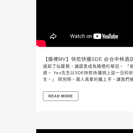
【婚禮MV】快剪快播SDE @台中林酒店2019
提起了仙履鞋，讓感恩成為婚禮的華冠。 「
道。 Yes先生以SDE快剪快播捎上這一日
生。」 拜別時，兩人真摯的攜上手，讓我們
READ MORE