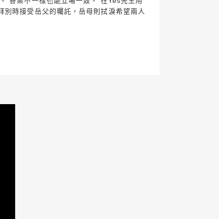
 答案不一樣也能立場一致。 在Yes先生用
」拜別時接受岳父的囑託，岳母則拭淚希望兩人