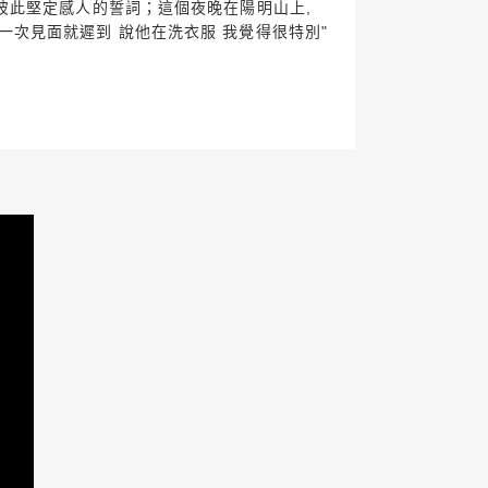
彼此堅定感人的誓詞；這個夜晚在陽明山上,
"第一次見面就遲到 說他在洗衣服 我覺得很特別"