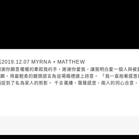
.12.07 MYRNA + MATTHEW
謝謝你願意暖暖的牽起我的手，謝謝你愛我，讓我明白愛一個人與被
的祈願，用最輕柔的鏡頭語言為這場婚禮譜上詩意。 「我一直抱著感
捕捉到了名為家人的剪影。 千言萬縷，聲聲感恩，兩人的同心合意