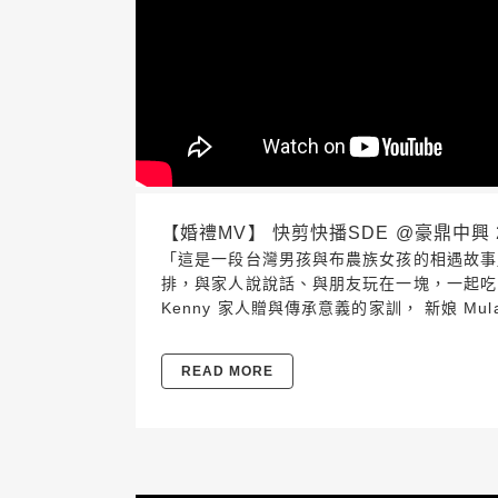
【婚禮MV】 快剪快播SDE @豪鼎中興 2019
「這是一段台灣男孩與布農族女孩的相遇故事」 
排，與家人說說話、與朋友玩在一塊，一起吃吃
Kenny 家人贈與傳承意義的家訓， 新娘 M
READ MORE