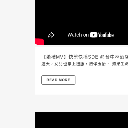
【婚禮MV】快剪快播SDE @台中林酒店 20
這天，女兒也穿上禮服，陪伴玉怡。 如果生
READ MORE