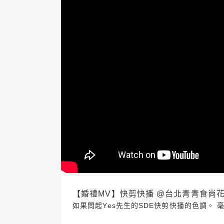
【婚禮MV】快剪快播 @台北青青食尚花園會館 2
如果問起Yes先生的SDE快剪快播的色調。 毫