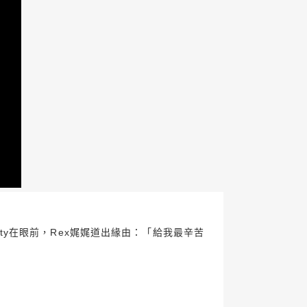
arty在眼前，Rex娓娓道出緣由：「給我最辛苦