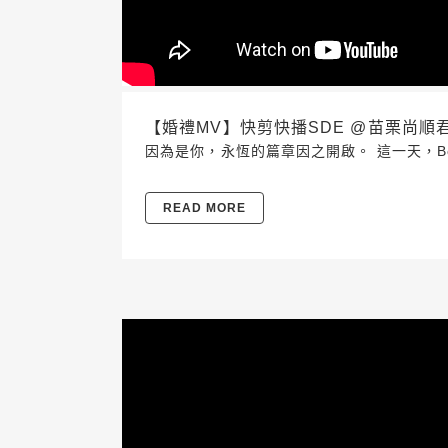
【婚禮MV】快剪快播SDE @苗栗尚順君樂飯店 
因為是你，永恆的篇章因之開啟。 這一天，Bo
READ MORE