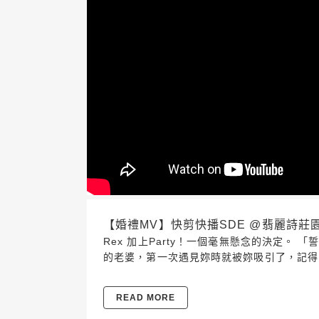
【婚禮MV】快剪快播SDE @翡麗詩莊園 202
Rex 加上Party！一個毫無懸念的決定。 
的老婆，第一次遇見妳時就被妳吸引了，記得
READ MORE