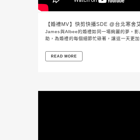
【婚禮MV】快剪快播SDE @台北寒舍艾美酒店
James與Albee的婚禮如同一場絢麗的
助，為婚禮的每個細節忙碌著，讓這一天更加
READ MORE