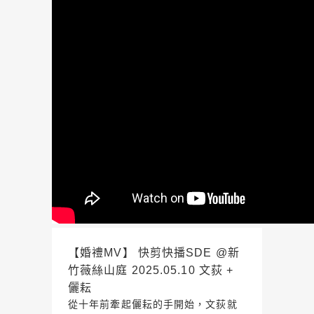
【婚禮MV】 快剪快播SDE @新
竹薇絲山庭 2025.05.10 文荻 +
儷耘
從十年前牽起儷耘的手開始，文荻就