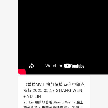
【婚禮MV】快剪快播 @台中蘭克
斯特 2025.05.17 SHANG WEN
+ YU LIN
Yu Lin靦腆地看著Shang Wen，臉上
帶著笑意，也帶著些許羞澀。 她說，