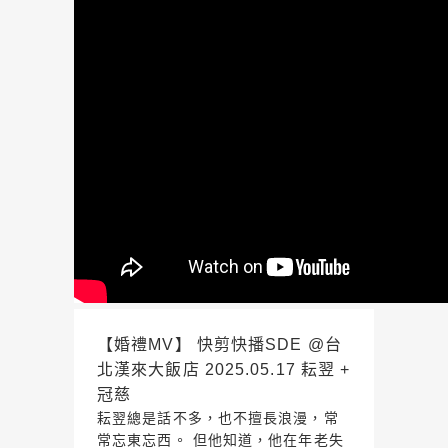
【婚禮MV】 快剪快播SDE @台
北漢來大飯店 2025.05.17 耘翌 +
冠慈
耘翌總是話不多，也不擅長浪漫，常
常忘東忘西。 但他知道，他在年老失