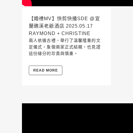
【婚禮MV】快剪快播SDE @宜
蘭礁溪老爺酒店 2025.05.17
RAYMOND + CHRISTINE
兩人依循古禮，舉行了溫馨隆重的文
定儀式，象徵兩家正式結親，也見證
這份緣分的珍貴與慎重。
READ MORE