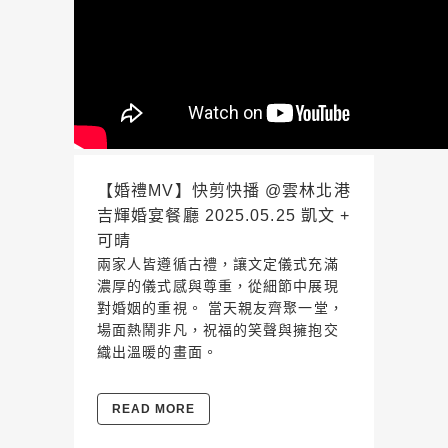
【婚禮MV】快剪快播 @雲林北港
吉輝婚宴餐廳 2025.05.25 凱文 +
可晴
兩家人皆遵循古禮，讓文定儀式充滿
濃厚的儀式感與尊重，從細節中展現
對婚姻的重視。 當天親友齊聚一堂，
場面熱鬧非凡，祝福的笑聲與擁抱交
織出溫暖的畫面。
READ MORE