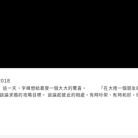
018
愛。 這一天，宇峰想給嘉雯一個大大的驚喜。 「在大陸一個朋友
談論求婚的攻略目標。 談論起彼此的相處，有時吵架、有時和好，