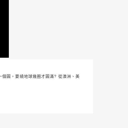
灣為起點劃一個圓，要繞地球幾圈才圓滿? 從澳洲、美