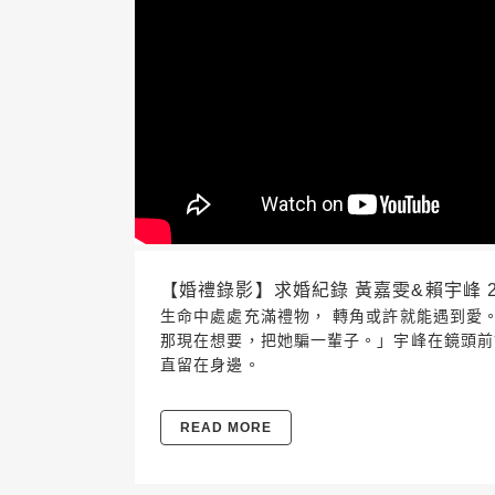
【婚禮錄影】求婚紀錄 黃嘉雯&賴宇峰 2
生命中處處充滿禮物， 轉角或許就能遇到
那現在想要，把她騙一輩子。」宇峰在鏡頭前
直留在身邊。
READ MORE