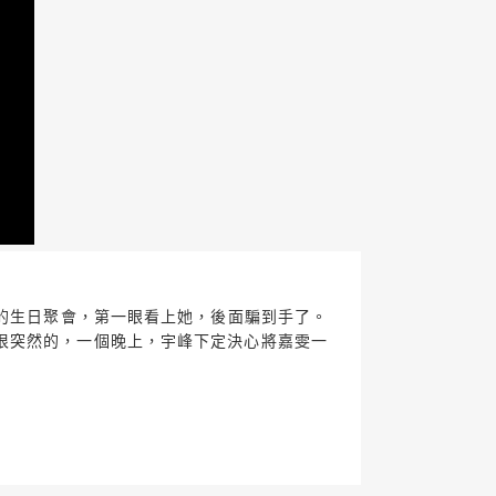
的生日聚會，第一眼看上她，後面騙到手了。
很突然的，一個晚上，宇峰下定決心將嘉雯一