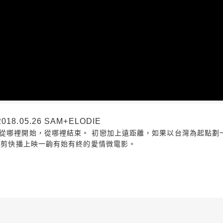
.05.26 SAM+ELODIE
où tout finira 從哪裡開始，從哪裡結束。 初戀加上遠距離，如果以台
E快剪快播上映一齣有始有終的愛情微電影。