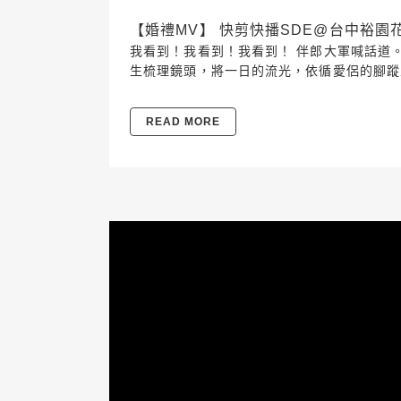
【婚禮MV】 快剪快播SDE@台中裕園花園酒店 
我看到！我看到！我看到！ 伴郎大軍喊話道。 
生梳理鏡頭，將一日的流光，依循愛侶的腳蹤
READ MORE