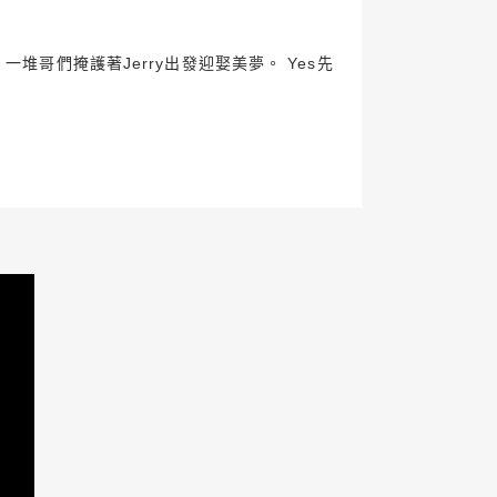
堆哥們掩護著Jerry出發迎娶美夢。 Yes先