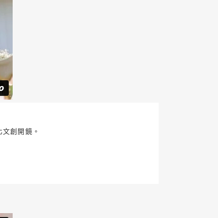
北文創開鏡。