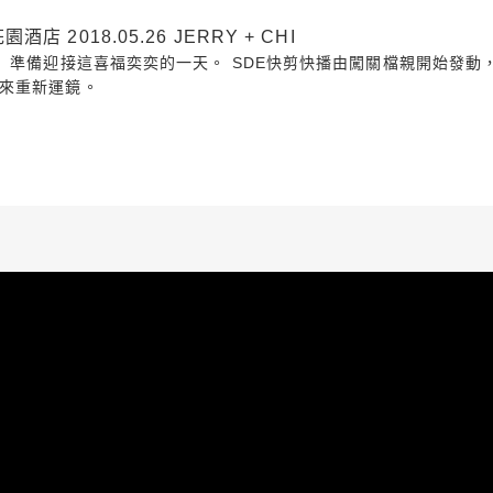
2018.05.26 JERRY + CHI
準備迎接這喜福奕奕的一天。 SDE快剪快播由闖關檔親開始發動，一
來重新運鏡。