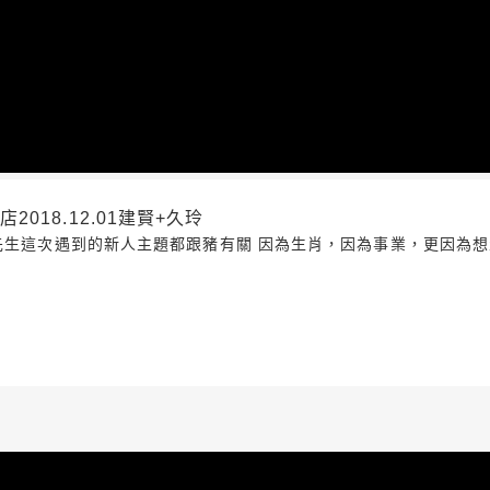
018.12.01建賢+久玲
先生這次遇到的新人主題都跟豬有關 因為生肖，因為事業，更因為想