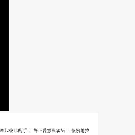
遇。 牽起彼此的手。 許下愛意與承諾。 慢慢地拉