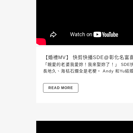
【婚禮MV】 快剪快播SDE@彰化名富喜宴餐廳
「親愛的老婆我愛妳！我來娶妳了！」 SDE
長地久、海枯石爛全是老梗。 Andy 和Y
READ MORE