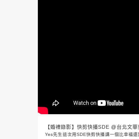
【婚禮錄影】快剪快播SDE @台北文華東方201
Yes先生這次用SDE快剪快播講一個比幸福還要