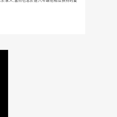
,忠於家人,當然也忠於這八年跟他相互扶持的愛