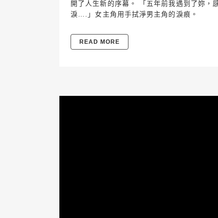
開了人生新的序幕。 「五年前我遇到了妳，
淚….」女主角用手拭淨男主角的淚痕。
READ MORE