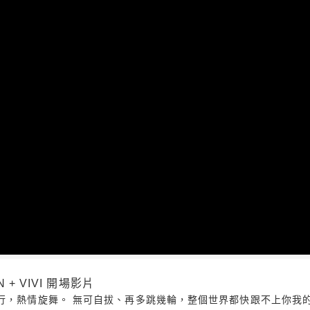
 + VIVI 開場影片
騎行，熱情旋舞。 無可自拔、再多跳幾輪，整個世界都快跟不上你我