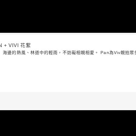
 + VIVI 花絮
 海邊的熱風、林道中的輕雨，不妨礙相親相愛。 Pan為Viv親拍