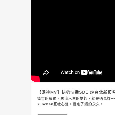
【婚禮MV】快剪快播SDE @台北新板希爾頓酒
幾世的積累，順流人生的標的，就是遇見妳──
Yunchen互吐心聲，說定了續約永久。