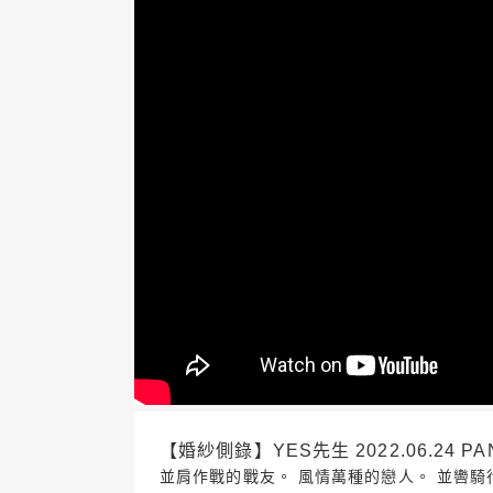
【婚紗側錄】YES先生 2022.06.24 PAN
並肩作戰的戰友。 風情萬種的戀人。 並轡