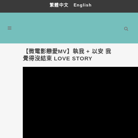
繁體中文
English
【微電影戀愛MV】執我 + 以安 我
覺得沒結束 LOVE STORY