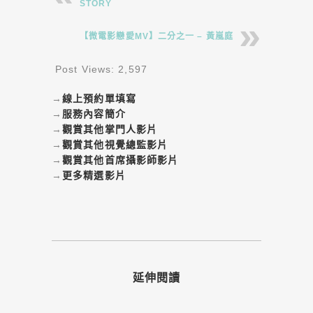
STORY
【微電影戀愛MV】二分之一 – 黃嵐庭
Post Views:
2,597
→
線上預約單填寫
→
服務內容簡介
→
觀賞其他掌門人影片
→
觀賞其他視覺總監影片
→
觀賞其他首席攝影師影片
→
更多精選影片
延伸閱讀