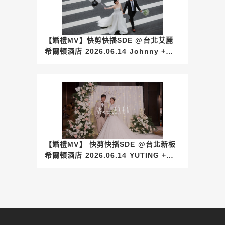
【婚禮MV】快剪快播SDE @台北艾麗
希爾頓酒店 2026.06.14 Johnny +
Sofie
【婚禮MV】 快剪快播SDE @台北新板
希爾頓酒店 2026.06.14 YUTING +
Joanne