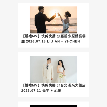
【婚禮MV】快剪快播 @嘉義小原婚宴餐
廳 2026.07.18 LIU AN + YI-CHEN
【婚禮MV】快剪快播 @台北漢來大飯店
2026.07.11 亮宇 + 心佑