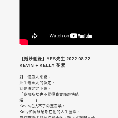
【婚紗側錄】YES先生 2022.08.22
KEVIN + KELLY 花絮
對一個男人來說、
此生最重大的決定。
就是決定定下來。
「我那時候也不覺得我會那麼快結
婚．．．」
Kevin抵抗不了命運召喚。
Kelly如同維納斯在他的人生登岸。
婚紗拍攝伴隨著夕陽西落，許下承諾的日子