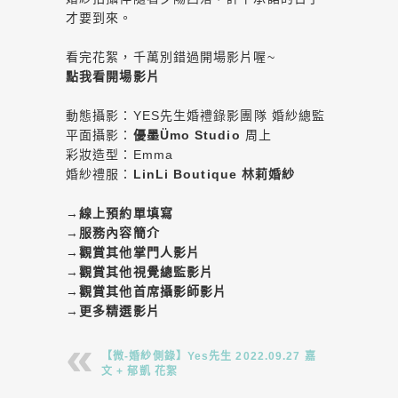
才要到來。
看完花絮，千萬別錯過開場影片喔~
點我看開場影片
動態攝影：YES先生婚禮錄影團隊 婚紗總監
平面攝影：
優墨Ümo Studio
周上
彩妝造型：Emma
婚紗禮服：
LinLi Boutique 林莉婚紗
→
線上預約單填寫
→
服務內容簡介
→
觀賞其他掌門人影片
→
觀賞其他視覺總監影片
→
觀賞其他首席攝影師影片
→
更多精選影片
【微-婚紗側錄】Yes先生 2022.09.27 嘉
文 + 郁凱 花絮