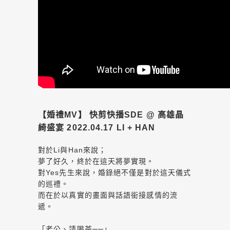
【婚禮MV】 快剪快播SDE @ 高雄晶
綺盛宴 2022.04.17 LI + HAN
對於Li與Han來說；
夢了好久，終於在這天將夢實現。
對Yes先生來說，婚錄絕不僅是對於這天儀式
的巡禮。
而在於以真實的畫面與話語銜接感情的流
遞。
「老公、請喝茶──」