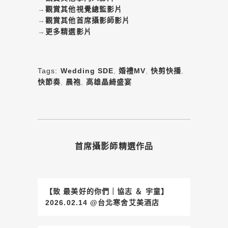
→
觀賞其他視覺總監影片
→
觀賞其他首席攝影師影片
→
更多精選影片
Tags:
Wedding SDE
,
婚禮MV
,
快剪快播
,
快節奏
,
晨袍
,
高雄晶綺盛宴
首席攝影師精選作品
【致 最美好的你們｜協志 ＆ 宇童】
2026.02.14 @台北寒舍艾美酒店