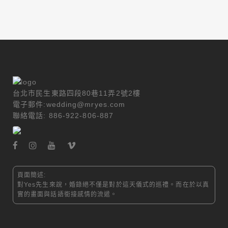
台北市民生東路四段80巷11弄2號2樓
電子郵件:wedding@mryes.com
聯絡電話: 886-922-806-887
頁面簡述:
對Yes先生來說，婚錄絕不僅是對於這天儀式的巡禮。而在於以真
實的畫面與話語銜接感情的流遞。