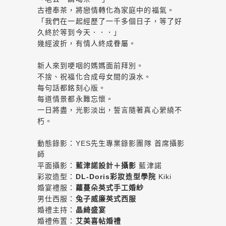
古禮奉茶，將戀情轉化為家庭中的福氣。
「我們在一起經歷了一千多個日子，等了好
久終於等到今天．．．」
幾經波折，有情人終成眷屬。
新人來到哽咽的媽媽面前拜別。
不捨、祝福化合成母女間的淚水。
每句話都銘刻心版。
每道情景都永難忘懷。
一日將盡，光影淡出，誓言隨著真心縈繞不
朽。
動態錄影：YES先生專業錄影團隊 首席攝影
師
平面攝影：
藍津諾設計＋攝影
藍津諾
彩妝造型：
DL-Doris彩妝造型學院
Kiki
婚宴禮服：
蘿蔓朵英式手工婚紗
男仕西服：
兔子威廉英式西服
婚禮主持：
晶綺盛宴
婚禮佈置：
艾美喜帖婚禮