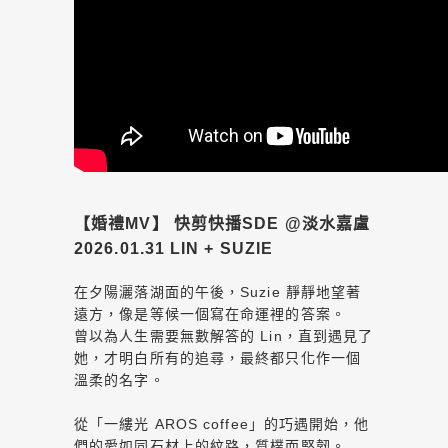
【婚禮MV】 快剪快播SDE @淡水嘉盧
2026.01.31 LIN + SUZIE
在夕陽灑落湖面的午後，Suzie 靜靜地望著
遠方，像是等候一個寫在命運裡的答案。
曾以為人生需要無數解答的 Lin，直到遇見了
她，才明白所有的追尋，最終都只化作一個
溫柔的名字。
從「一縷光 AROS coffee」的巧遇開始，他
們的愛如同石材上的紋路，質樸而堅韌。