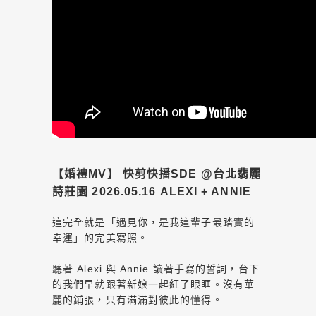
【婚禮MV】 快剪快播SDE @台北翡麗
詩莊園 2026.05.16 ALEXI + ANNIE
這完全就是「遇見你，是我這輩子最踏實的
幸運」的完美寫照。
聽著 Alexi 與 Annie 讀著手寫的誓詞，台下
的我們早就跟著新娘一起紅了眼眶。沒有華
麗的鋪張，只有滿滿對彼此的懂得。