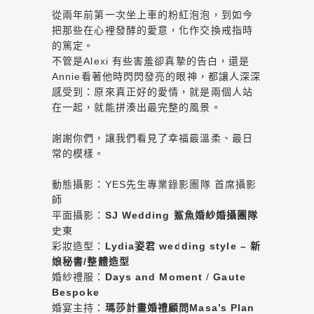
從兩年前第一次坐上車的粉紅泡泡，到如今
把那些在心裡發酵的愛意，化作交換戒指時
的篤定。
不管是Alexi 有些害羞卻真摯的告白，還是
Annie看著他時閃閃發亮的眼神，都讓人深深
感受到：原來真正好的愛情，就是兩個人站
在一起，就能拼湊出最完整的風景。
謝謝你們，讓我們看見了幸福最溫柔、最日
常的模樣。
動態攝影：YES先生專業錄影團隊 首席攝影
師
平面攝影：
SJ Wedding 鯊魚婚紗婚攝團隊
史東
彩妝造型：
Lydia姿君 wedding style – 新
娘秘書/整體造型
婚紗禮服：
Days and Moment
/
Gaute
Bespoke
婚宴主持：
瑪莎計畫婚禮顧問Masa’s Plan