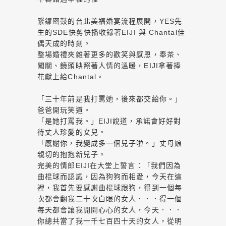
緊鑼密鼓的台北美福婚宴流程展開，YES先
生的SDE快剪快播收錄著EIJI 與 Chantal佳
偶天成的時刻。
整場婚禮夾雜著更多的歡笑與感恩，奉茶、
闖關、鏡頭映照著人情的溫暖，EIJI拿著捧
花獻上給Chantal。
「三十年前是我打罵她，後來都交給你。」
爸爸開玩笑道。
「是她打罵我。」EIJI說道，承諾會好好對
待丈人珍愛的女兒。
「感謝你，我變成多一個兒子啦。」丈母娘
親切的抱抱新兒子。
完美的情郎EIJI在大堂上誓言：「我們因為
曲棍球而認識，因為狗狗而相愛，今天在這
裡，我首先要感謝曲棍球跟狗，得到一個每
次都會翻我二十次白眼的女人．．．得一個
每天都會讓我開開心心的女人，今天．．．
你總共當了我一千七百四十天的女人，從明