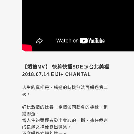
【婚禮MV】 快剪快播SDE@台北美福
2018.07.14 EIJI+ CHANTAL
人生的真相是，錯過的時機無法再錯過第二
次。
好比激情的比賽，定情如同勝負的機緣，稍
縱即逝。
當人生的競逐者發出會心的一擲，擔任裁判
的良緣女神便露出微笑。
不容錯過幸福的惟一。