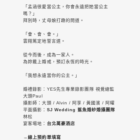
「孟涵很愛當公主，你會永遠把她當公主
嗎？」
拜別時，丈母娘打趣的問道。
「會、會、會。」
雲翔篤定地誓言道。
從今而後，成為一家人。
為妳戴上婚戒，預訂永恆的時光。
「我想永遠當你的公主。」
婚禮錄影：YES先生專業錄影團隊 視覺總監
大頭Paul
攝影師：大頭 / Alvin / 阿享 / 黃國濱 / 阿曜
平面攝影：
SJ Wedding 鯊魚婚紗婚攝團隊
林松
宴客場地：
台北萬豪酒店
→
線上預約單填寫