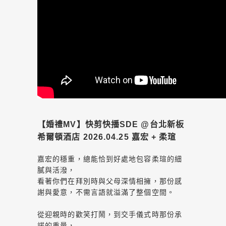
【婚禮MV】快剪快播SDE @台北新板
希爾頓酒店 2026.04.25 嘉宏 + 柔瑄
嘉宏的穩重，總能恰到好處地包容柔瑄的細
膩與活潑，
看著你們在拜別時與父母深情相擁，那份感
謝與愛意，不需言語就溢滿了整個空間。
從迎親時的歡笑打鬧，到交手儀式時那份承
諾的重量，