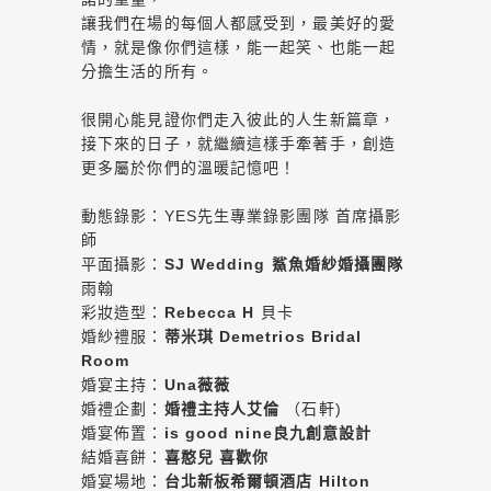
讓我們在場的每個人都感受到，最美好的愛
情，就是像你們這樣，能一起笑、也能一起
分擔生活的所有。
很開心能見證你們走入彼此的人生新篇章，
接下來的日子，就繼續這樣手牽著手，創造
更多屬於你們的溫暖記憶吧！
動態錄影：YES先生專業錄影團隊 首席攝影
師
平面攝影：
SJ Wedding 鯊魚婚紗婚攝團隊
雨翰
彩妝造型：
Rebecca H
貝卡
婚紗禮服：
蒂米琪 Demetrios Bridal
Room
婚宴主持：
Una薇薇
婚禮企劃：
婚禮主持人艾倫
（石軒)
婚宴佈置：
is good nine良九創意設計
結婚喜餅：
喜憨兒 喜歡你
婚宴場地：
台北新板希爾頓酒店 Hilton