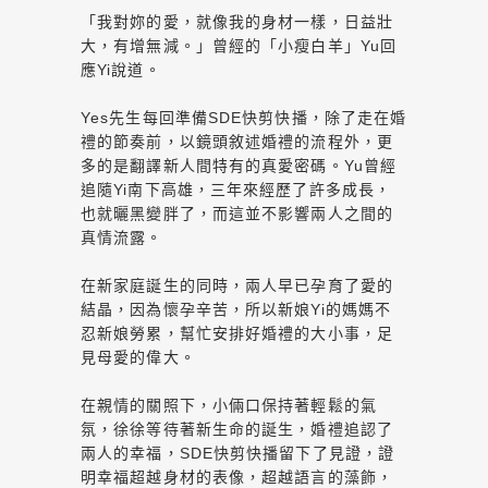
「我對妳的愛，就像我的身材一樣，日益壯
大，有增無減。」曾經的「小瘦白羊」Yu回
應Yi說道。
Yes先生每回準備SDE快剪快播，除了走在婚
禮的節奏前，以鏡頭敘述婚禮的流程外，更
多的是翻譯新人間特有的真愛密碼。Yu曾經
追隨Yi南下高雄，三年來經歷了許多成長，
也就曬黑變胖了，而這並不影響兩人之間的
真情流露。
在新家庭誕生的同時，兩人早已孕育了愛的
結晶，因為懷孕辛苦，所以新娘Yi的媽媽不
忍新娘勞累，幫忙安排好婚禮的大小事，足
見母愛的偉大。
在親情的關照下，小倆口保持著輕鬆的氣
氛，徐徐等待著新生命的誕生，婚禮追認了
兩人的幸福，SDE快剪快播留下了見證，證
明幸福超越身材的表像，超越語言的藻飾，