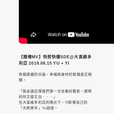
【婚禮MV】快剪快播SDE@大直維多
利亞 2019.06.15 YU + YI
有個普遍的共識，幸福與身材的發展是正相
關。
「我永遠記得我們第一次去看的電影，那時
的你又瘦又白．．．」
在大直維多利亞的陽光下，Yi對著自己的
「大胖黑羊」Yu說道。