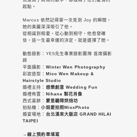
起點。
Marcus 依然記得第一次見到 Joy 的瞬間，
她的美麗深深吸引了他。
從相識到相愛，從心動到相守，他愈發確
信，這一生最幸運的決定，就是選擇了她。
動態錄影：YES先生專業錄影團隊 首席攝影
師
平面攝影：
Winter Wen Photography
彩妝造型：
Mico Wen Makeup &
Hairstyle Studio
婚禮主持：
想樂創意 Wedding Fun
婚禮佈置：
Nihana 製花肖像
西式喜餅：
蒙恩聽障烘焙坊
拍貼機：
小姐愛拍照MissPhoto
婚宴場地：
台北漢來大飯店 GRAND HILAI
TAIPEI
→
線上預約單填寫