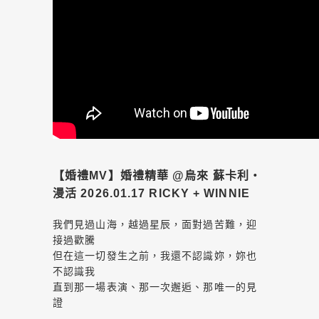
【婚禮MV】婚禮精華 @烏來 蘇卡利・
漫活 2026.01.17 RICKY + WINNIE
我們見過山海，越過星辰，面對過苦難，迎
接過歡騰
但在這一切發生之前，我還不認識妳，妳也
不認識我
直到那一場表演、那一次邂逅、那唯一的見
證