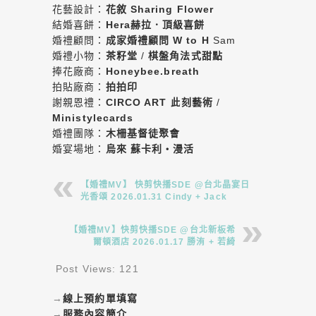
花藝設計：
花敘 Sharing Flower
結婚喜餅：
Hera赫拉．頂級喜餅
婚禮顧問：
成家婚禮顧問 W to H
Sam
婚禮小物：
茶籽堂
/
棋盤角法式甜點
捧花廠商：
Honeybee.breath
拍貼廠商：
拍拍印
謝親恩禮：
CIRCO ART 此刻藝術
/
Ministylecards
婚禮團隊：
木柵基督徒聚會
婚宴場地：
烏來 蘇卡利・漫活
【婚禮MV】 快剪快播SDE @台北晶宴日
光香頌 2026.01.31 Cindy + Jack
【婚禮MV】快剪快播SDE @台北新板希
爾頓酒店 2026.01.17 勝洧 + 若綺
Post Views:
121
→
線上預約單填寫
→
服務內容簡介