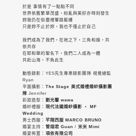
於是 事情有了一點點不同
世界依舊繁華茂盛，紛亂與美好亦時刻發生
妳我仍在俗塵裡篳路藍縷
只是妳不止於妳，我也不僅止於自己
我們成為了我們，在祂之下，三角和諧，共
依共存
在耶和華的聖名下，我們二人成為一體
共赴山海，不負此生
動態錄影：YES先生專業錄影團隊 視覺總監
Ryan
平面攝影：
The Stage 美式婚禮婚紗攝影團
隊
Jennifer
彩妝造型：
劉光馨 wawa
婚紗禮服：
現代法國婚紗攝影 ‧ MF
Wedding
男士西服：
芊翔西服 MARCO BRUNO
婚宴主持：
管翊君 Guan
/
米米 Mimi
婚宴佈置：
項依有限公司