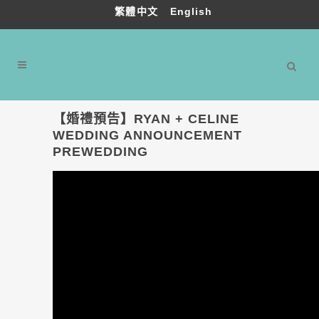
繁體中文
English
【婚禮預告】RYAN + CELINE
WEDDING ANNOUNCEMENT
PREWEDDING