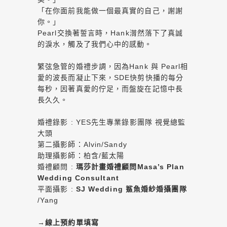
「在你面前我能做一個最真實的自己，謝謝
你。」
Pearl交換著誓言時，Hank潸然落下了真誠
的淚水，觸及了我們心中的感動。
繁弦急管的婚禮步調，因為Hank 與 Pearl相
愛的波長而凝止下來，SDE快剪快播的每分
每秒，因著真愛的佇足，而盤旋在記憶中長
長久久。
婚禮錄影 : YES先生專業錄影團隊 視覺總監
大頭
第二攝影師：Alvin/Sandy
助理攝影師：柏含/藍太陽
婚禮顧問 :
瑪莎計畫婚禮顧問Masa’s Plan
Wedding Consultant
平面攝影 :
SJ Wedding 鯊魚婚紗婚攝團隊
/Yang
→
線上預約單填寫