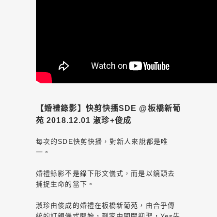
【婚禮錄影】快剪快播SDE @板橋新葡
苑 2018.12.01 淑珍+俊成
每次的SDE快剪快播，對新人來說都是唯
一。
婚禮錄影不是錄下形文儀式，而是以鏡頭去
捕捉生命的當下。
淑珍由俊成的婚禮在板橋新葡苑，由合乎傳
統的訂親儀式開始，到家中闖關迎娶，Yes先