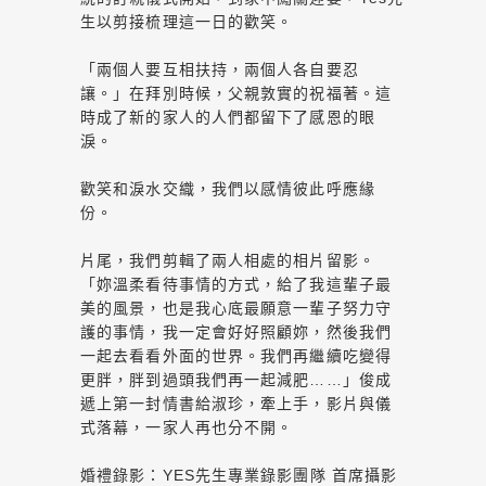
生以剪接梳理這一日的歡笑。
「兩個人要互相扶持，兩個人各自要忍
讓。」在拜別時候，父親敦實的祝福著。這
時成了新的家人的人們都留下了感恩的眼
淚。
歡笑和淚水交織，我們以感情彼此呼應緣
份。
片尾，我們剪輯了兩人相處的相片留影。
「妳溫柔看待事情的方式，給了我這輩子最
美的風景，也是我心底最願意一輩子努力守
護的事情，我一定會好好照顧妳，然後我們
一起去看看外面的世界。我們再繼續吃變得
更胖，胖到過頭我們再一起減肥……」俊成
遞上第一封情書給淑珍，牽上手，影片與儀
式落幕，一家人再也分不開。
婚禮錄影：YES先生專業錄影團隊 首席攝影