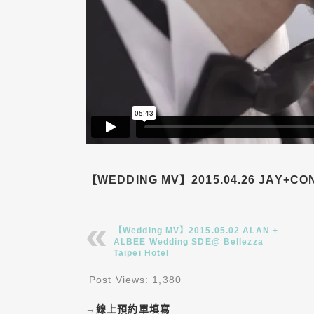
【WEDDING MV】2015.04.26 JAY+CO
【Wedding MV】2015.05.02 ALAN +
ALBEE Wedding SDE@ Bellezza
Taipei Hotel
Post Views:
1,380
→
線上預約單填寫