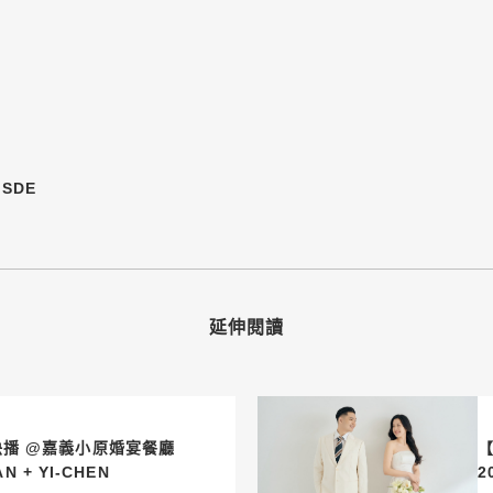
 SDE
延伸閱讀
快播 @嘉義小原婚宴餐廳
.18 LIU AN + YI-CHEN